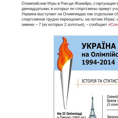
Олимпийские Игры в Рио-де-Жанейро, стартующие в 
двенадцатыми, в которых ее спортсмены примут уча
Украина выступает на Олимпиадах как отдельная сб
спортсменов трудно переоценить: на летних Играх, н
зимних – 7 (из которых 2 золотые), – сообщает
«Сло