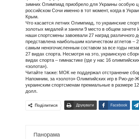
зимних Олимпиад приобрело для Украины особую це
российском Сочи именно в тот момент, когда в Укра
Крым.
Что касается летних Олимпиад, то украинские спорт
золотых медалей и заняли 9 место в общем зачете И
наши спортсмены завоевали 27 наград различного д
представлена наибольшим количеством атлетов – 2
самым неногочисленным составом за все годы незав
27 видах спорта. Несмотря на это, украинскую сбо
видах спорта – гимнастике (где у нас 16 олимпийских
«золота»).
Читайте также: МОК не поддержал отстранение сбо
Напомним, за «золото» Олимпийских игр в Рио-де-
украинским спортсменам премиальные в размере 125 
долл.
Поділитися
Друкувати
Facebook
Панорама