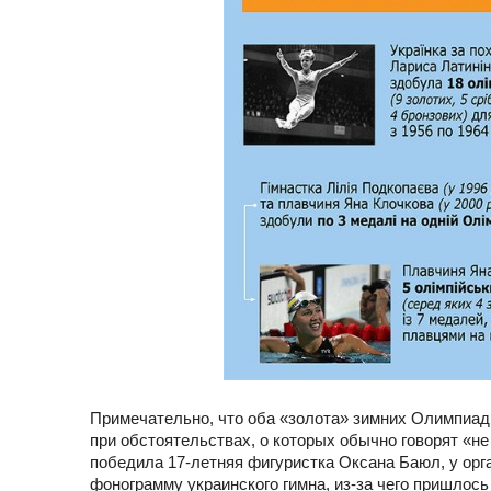
Примечательно, что оба «золота» зимних Олимпиад
при обстоятельствах, о которых обычно говорят «не
победила 17-летняя фигуристка Оксана Баюл, у орг
фонограмму украинского гимна, из-за чего пришлос