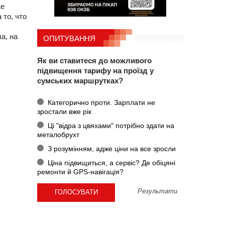
же
 то, что
а, на
ОПИТУВАННЯ
Як ви ставитеся до можливого
підвищення тарифу на проїзд у
сумських маршрутках?
Категорично проти. Зарплати не
зростали вже рік
Ці "відра з цвяхами" потрібно здати на
металобрухт
З розумінням, адже ціни на все зросли
Ціна підвищиться, а сервіс? Де обіцяні
ремонти й GPS-навігація?
Результати