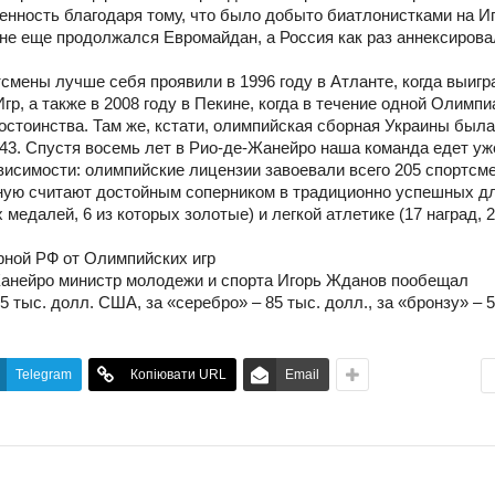
нность благодаря тому, что было добыто биатлонистками на Иг
ине еще продолжался Евромайдан, а Россия как раз аннексиров
смены лучше себя проявили в 1996 году в Атланте, когда выигр
гр, а также в 2008 году в Пекине, когда в течение одной Олимп
остоинства. Там же, кстати, олимпийская сборная Украины была
43. Спустя восемь лет в Рио-де-Жанейро наша команда едет уж
исимости: олимпийские лицензии завоевали всего 205 спортсме
рную считают достойным соперником в традиционно успешных д
 медалей, 6 из которых золотые) и легкой атлетике (17 наград, 2
рной РФ от Олимпийских игр
Жанейро министр молодежи и спорта Игорь Жданов пообещал
тыс. долл. США, за «серебро» – 85 тыс. долл., за «бронзу» – 5
Telegram
Копіювати URL
Email