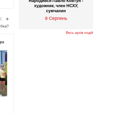
Народився Павло Ковтун -
художник, член НСХУ,
сумчанин
8 Серпень
ИС
убка?
Весь архів подій
ора