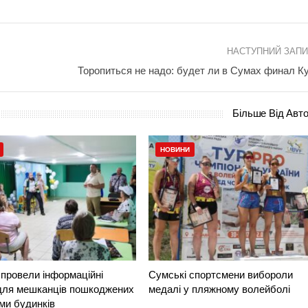
НАСТУПНИЙ ЗАП
Торопиться не надо: будет ли в Сумах финал К
Більше Від Авт
НОВИНИ
провели інформаційні
Сумські спортсмени вибороли
 для мешканців пошкоджених
медалі у пляжному волейболі
ми будинків