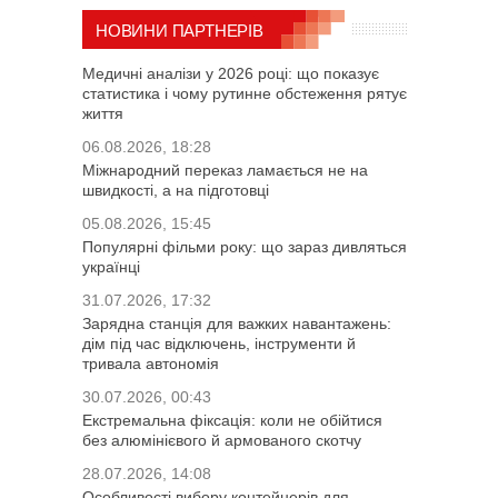
НОВИНИ ПАРТНЕРІВ
Медичні аналізи у 2026 році: що показує
статистика і чому рутинне обстеження рятує
життя
06.08.2026, 18:28
Міжнародний переказ ламається не на
швидкості, а на підготовці
05.08.2026, 15:45
Популярні фільми року: що зараз дивляться
українці
31.07.2026, 17:32
Зарядна станція для важких навантажень:
дім під час відключень, інструменти й
тривала автономія
30.07.2026, 00:43
Екстремальна фіксація: коли не обійтися
без алюмінієвого й армованого скотчу
28.07.2026, 14:08
Особливості вибору контейнерів для