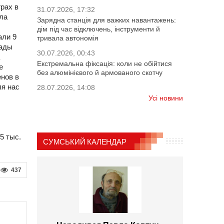
рах в
31.07.2026, 17:32
ала
Зарядна станція для важких навантажень:
дім під час відключень, інструменти й
али 9
тривала автономія
иады
30.07.2026, 00:43
Екстремальна фіксація: коли не обійтися
е
без алюмінієвого й армованого скотчу
нов в
ля нас
28.07.2026, 14:08
Усі новини
5 тыс.
СУМСЬКИЙ КАЛЕНДАР
437