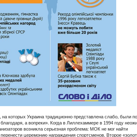
, на которых Украина традиционно представлена слабо, были п
 благодаря, а вопреки». Когда в Лиллехаммере в 1994 году неож
анизаторов возникла серьезная проблема: МОК не мог найти
ь перенести церемонию награждения спортсменов. Второе «золо