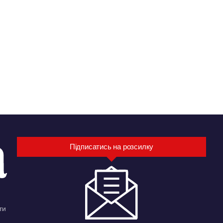
Підписатись на розсилку
ти