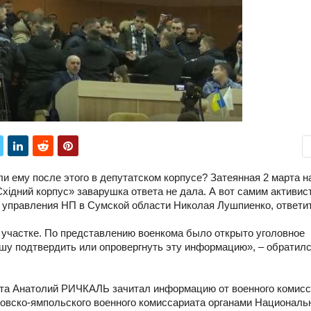
и ему после этого в депутатском корпусе? Затеянная 2 марта н
ідний корпус» заварушка ответа не дала. А вот самим активис
а управления НП в Сумской области Николая Лушпиенко, ответи
 участке. По представлению военкома было открыто уголовное
шу подтвердить или опровергнуть эту информацию», – обратилс
ета Анатолий РИЧКАЛЬ зачитал информацию от военного комисс
ховско-ямпольского военного комиссариата органами Националь