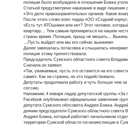
полиции было возбуждено в отношении Божка уголов
Статьей предусмотрено наказание в виде лишения св
«Это дело правоохранительных органов. Какие воапр
После этого слово взял лидер «ОО «Східний корпу
«Есть тут АТОшники или нет? Этот человек, который
квартиру… Тем самым пропиариться на нашем честно
страны время. Полиция, прошу не мешать… Выкиньте
…Пусть выйдет или мы его сейчас выкинем»
Далее завязалась потасовка и слышалась ненормати
полиция этому препятствовала.
Председатель Сумского областного совета Владим
Сначала он заявил:
«Так, уважаемые, пусть это останется на его совест
сами!». Как ни странно, но это подействовало.
Депутаты продолжили работу и чуть больше чем за ч
сессию.
Напомним: 4 января лидер депутатской группы «За 
Facebook опубликовал официальное заявление груп
депутата Сумского облсовета Андрея Божка. Андре
деянии председателя Сумского областного совета В
Андрея Божка, который работает начальником отдел
территории Сумской области госэкоинспекции в Сум