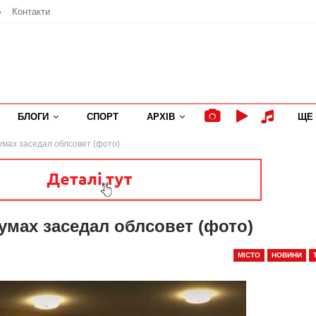
»
Контакти
БЛОГИ
СПОРТ
АРХІВ
ЩЕ
умах заседал облсовет (фото)
умах заседал облсовет (фото)
МІСТО
НОВИНИ