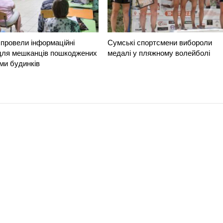
провели інформаційні
Сумські спортсмени вибороли
 для мешканців пошкоджених
медалі у пляжному волейболі
ми будинків