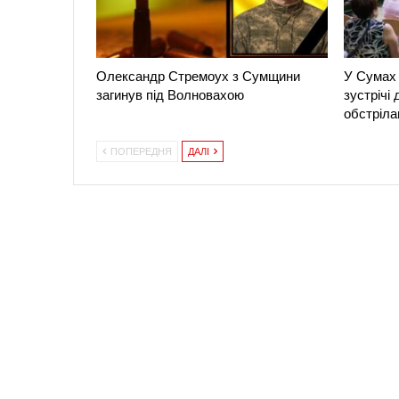
Олександр Стремоух з Сумщини
У Сумах 
загинув під Волновахою
зустрічі
обстріла
ПОПЕРЕДНЯ
ДАЛІ