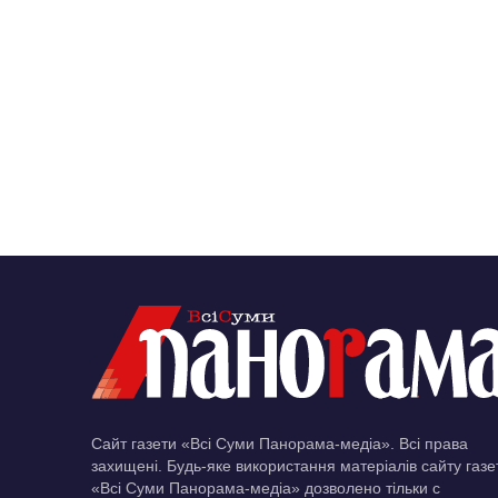
Сайт газети «Всі Суми Панорама-медіа». Всі права
захищені. Будь-яке використання матеріалів сайту газе
«Всі Суми Панорама-медіа» дозволено тільки c