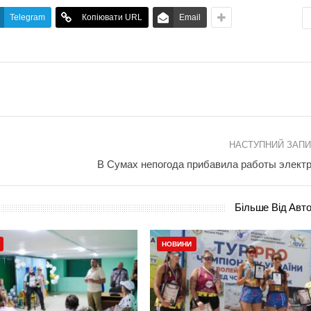
Telegram
Копіювати URL
Email
НАСТУПНИЙ ЗАП
В Сумах непогода прибавила работы элект
Більше Від Авт
НОВИНИ