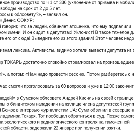
ное производство по ч 1 ст 336 (уклонение от призыва и мобил
ободы на срок от 2 до 5 лет.
осы к облсовету?», – заявил он.
с» Денис СОКУР:
 говорит, что за людей, обвиняет атошника, что ему подпалили
м имени! И он сидит в депутатах! Уклонист! В такое тяжелое д
 его от сюда! Выведите его из этого здания! Этот человек нед
вная лексика. Активисты, видимо хотели вывести депутата из з
ир ТОКАРЬ достаточно спокойно отреагировал на произошедшее
и!», а потом: «Нам надо провести сессию. Потом разберетесь с 
ас смогли проголосовать за 60 вопросов и уже в 12:00 закончит
людей!» в Сумском облсовете Андрей Кисиль на своей странице
пы о бандитском нападении на жилище члена депутатской групп
й Божок в интервью журналистам UA: Суми обвинил в совершен
ладимира Токаря. Тот пообещал обратиться в суд. Позже самог
а экологического и радиологического контроля на таможенной
ской области, задержали 22 январе при получении взятки.