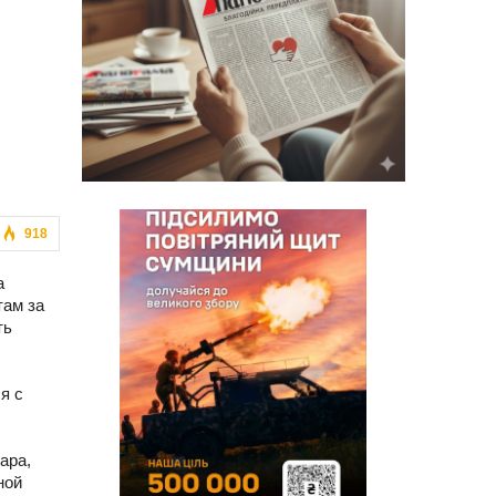
918
а
там за
ть
я с
ара,
ной