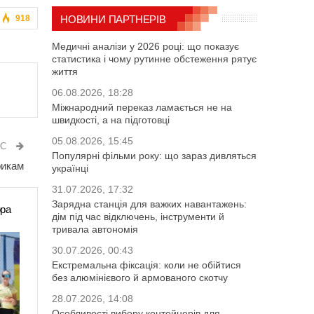
НОВИНИ ПАРТНЕРІВ
918
Медичні аналізи у 2026 році: що показує
статистика і чому рутинне обстеження рятує
життя
06.08.2026, 18:28
Міжнародний переказ ламається не на
швидкості, а на підготовці
05.08.2026, 15:45
ИС
Популярні фільми року: що зараз дивляться
рикам
українці
31.07.2026, 17:32
Зарядна станція для важких навантажень:
ора
дім під час відключень, інструменти й
тривала автономія
30.07.2026, 00:43
Екстремальна фіксація: коли не обійтися
без алюмінієвого й армованого скотчу
28.07.2026, 14:08
Особливості вибору контейнерів для