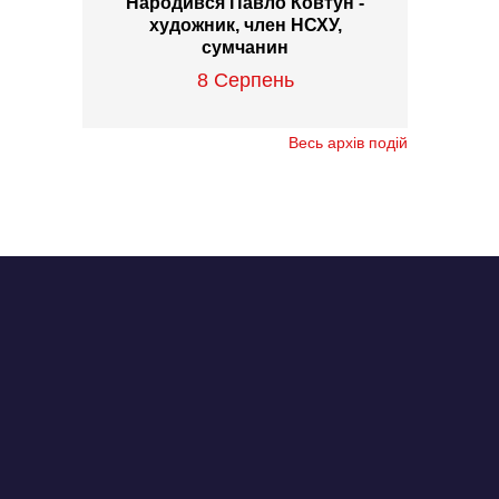
Народився Павло Ковтун -
художник, член НСХУ,
сумчанин
8 Серпень
Весь архів подій