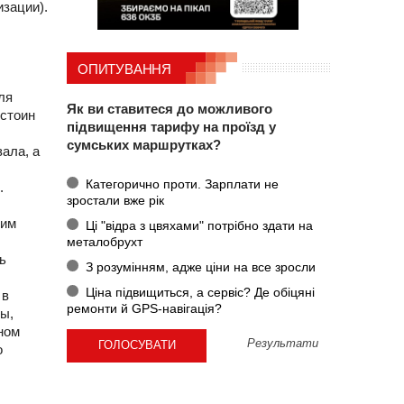
изации).
ОПИТУВАННЯ
ля
Як ви ставитеся до можливого
остоин
підвищення тарифу на проїзд у
сумських маршрутках?
ала, а
Категорично проти. Зарплати не
.
зростали вже рік
ним
Ці "відра з цвяхами" потрібно здати на
металобрухт
ь
З розумінням, адже ціни на все зросли
Ціна підвищиться, а сервіс? Де обіцяні
 в
ремонти й GPS-навігація?
ы,
ном
Результати
о