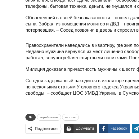
телефоны, бытовая техника, деньги, не гнушался и
Обнаглевший в своей безнаказанности – пошел даль
сына. Забрал из помещения монитор и ДВД – проигр
потерпевшая. – Сосед позвонил в дверь и спросил в
Правоохранители наведались в квартиру, где жил п
Недавно мужчина вернулся из мест лишения свобод
работал, злоупотреблял спиртными напитками. Посл
Милиция доказала причастность мужчины к шести ф
Сегодня задержанный находится в изоляторе времен
по нескольким статьям Уголовного кодекса Украины: 
свободы, – сообщает ЦОС УМВД Украины в Сумской
ограбление
шостка
Поділитися
Друкувати
Facebook