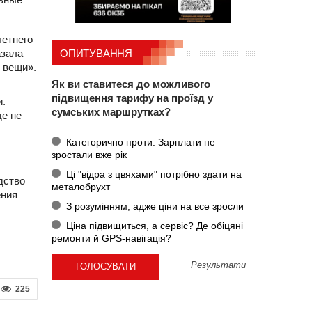
летнего
азала
ОПИТУВАННЯ
и вещи».
Як ви ставитеся до можливого
підвищення тарифу на проїзд у
и.
сумських маршрутках?
де не
Категорично проти. Зарплати не
зростали вже рік
Ці "відра з цвяхами" потрібно здати на
дство
металобрухт
ения
З розумінням, адже ціни на все зросли
Ціна підвищиться, а сервіс? Де обіцяні
ремонти й GPS-навігація?
Результати
225