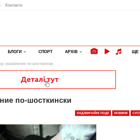
»
Контакти
БЛОГИ
СПОРТ
АРХІВ
ЩЕ
д: ограбление по-шосткински
ние по-шосткински
НАДЗВИЧАЙНІ ПОДІЇ
НОВИНИ
СУС