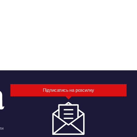
Підписатись на розсилку
ти