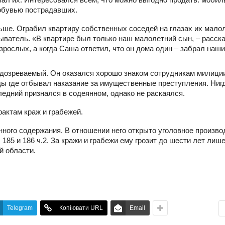
 обувью пострадавших.
ше. Ограбил квартиру собственных соседей на глазах их мало
ыватель. «В квартире был только наш малолетний сын, – расск
зрослых, а когда Саша ответил, что он дома один – забрал наш
одозреваемый. Он оказался хорошо знаком сотрудникам милици
ы где отбывал наказание за имущественные преступления. Ниг
едний признался в содеянном, однако не раскаялся.
актам краж и грабежей.
ного содержания. В отношении него открыто уголовное произво
185 и 186 ч.2. За кражи и грабежи ему грозит до шести лет лиш
 области.
Telegram
Копіювати URL
Email