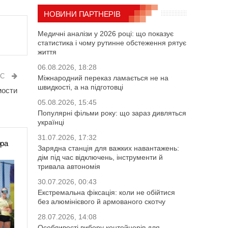
НОВИНИ ПАРТНЕРІВ
Медичні аналізи у 2026 році: що показує
статистика і чому рутинне обстеження рятує
життя
06.08.2026, 18:28
ИС
Міжнародний переказ ламається не на
швидкості, а на підготовці
мости
05.08.2026, 15:45
Популярні фільми року: що зараз дивляться
українці
31.07.2026, 17:32
ора
Зарядна станція для важких навантажень:
дім під час відключень, інструменти й
тривала автономія
30.07.2026, 00:43
Екстремальна фіксація: коли не обійтися
без алюмінієвого й армованого скотчу
28.07.2026, 14:08
Особливості вибору контейнерів для