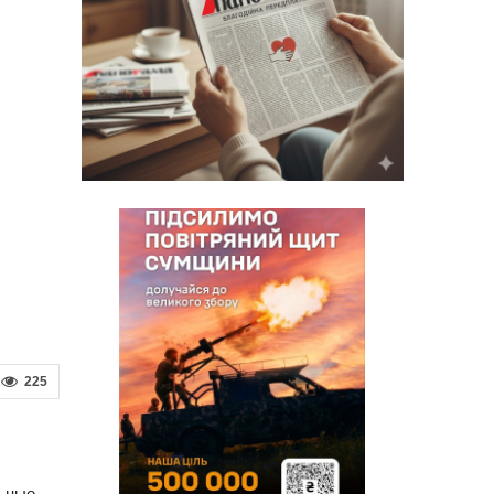
225
льные