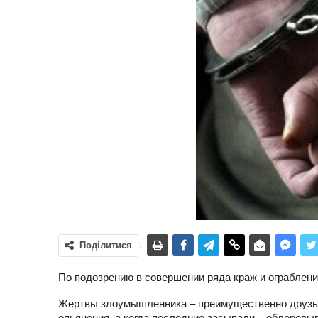
Поділитися
По подозрению в совершении ряда краж и ограблени
Жертвы злоумышленника – преимущественно друзья
опьянения, а когда последние засыпали – обворовы