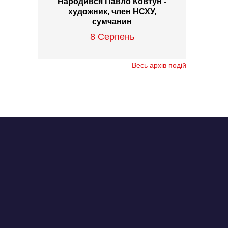
Народився Павло Ковтун -
художник, член НСХУ,
сумчанин
8 Серпень
Весь архів подій