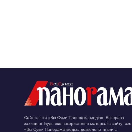
Сайт газети «Всі Суми Панорама-медіа». Всі права
захищені. Будь-яке використання матеріалів сайту газе
«Всі Суми Панорама-медіа» дозволено тільки c