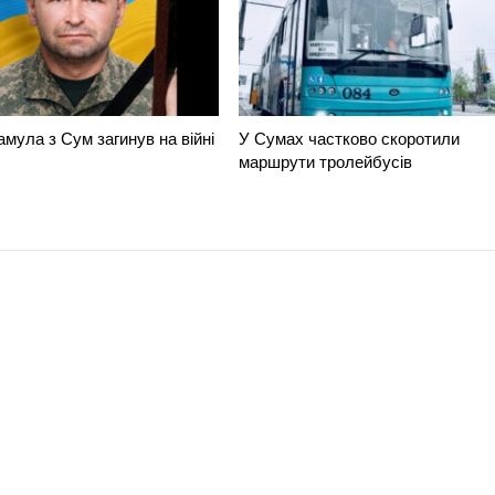
амула з Сум загинув на війні
У Сумах частково скоротили
маршрути тролейбусів