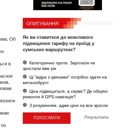
ОПИТУВАННЯ
Як ви ставитеся до можливого
ыма. Об
підвищення тарифу на проїзд у
сумських маршрутках?
из
Категорично проти. Зарплати не
ься в
зростали вже рік
расное
Ці "відра з цвяхами" потрібно здати на
анов.
металобрухт
ловам
Ціна підвищиться, а сервіс? Де обіцяні
ремонти й GPS-навігація?
евозили
З розумінням, адже ціни на все зросли
овам
Результати
 по