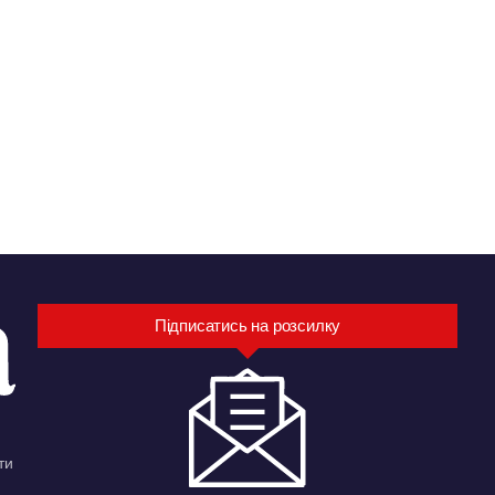
Підписатись на розсилку
ти