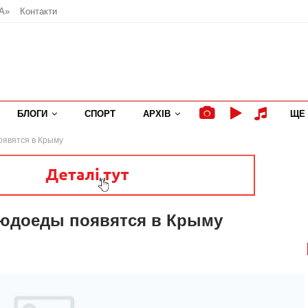
А»
Контакти
БЛОГИ
СПОРТ
АРХІВ
ЩЕ
оявятся в Крыму
людоеды появятся в Крыму