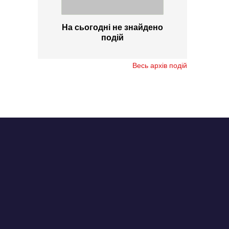
На сьогодні не знайдено
подій
Весь архів подій