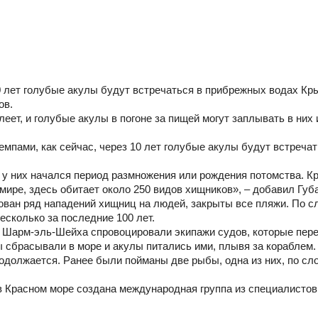
0 лет голубые акулы будут встречаться в прибрежных водах Кр
ов.
ет, и голубые акулы в погоне за пищей могут заплывать в них 
мпами, как сейчас, через 10 лет голубые акулы будут встречат
о у них начался период размножения или рождения потомства. К
ире, здесь обитает около 250 видов хищников», – добавил Губ
ован ряд нападений хищниц на людей, закрыты все пляжи. По с
есколько за последние 100 лет.
ей Шарм-эль-Шейха спровоцировали экипажи судов, которые пер
ы сбрасывали в море и акулы питались ими, плывя за кораблем.
одолжается. Ранее были пойманы две рыбы, одна из них, по сл
в Красном море создана международная группа из специалистов