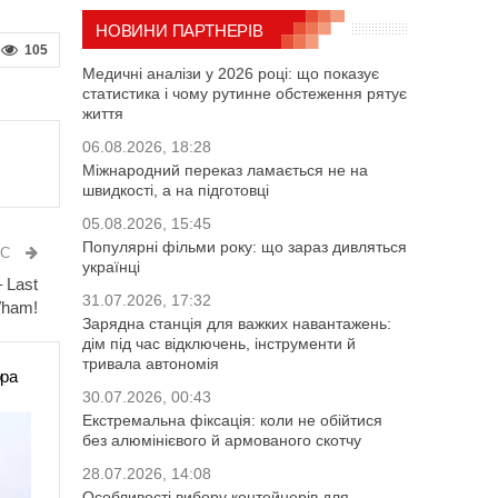
НОВИНИ ПАРТНЕРІВ
105
Медичні аналізи у 2026 році: що показує
статистика і чому рутинне обстеження рятує
життя
06.08.2026, 18:28
Міжнародний переказ ламається не на
швидкості, а на підготовці
05.08.2026, 15:45
Популярні фільми року: що зараз дивляться
ИС
українці
 Last
31.07.2026, 17:32
Wham!
Зарядна станція для важких навантажень:
дім під час відключень, інструменти й
тривала автономія
ора
30.07.2026, 00:43
Екстремальна фіксація: коли не обійтися
без алюмінієвого й армованого скотчу
28.07.2026, 14:08
Особливості вибору контейнерів для