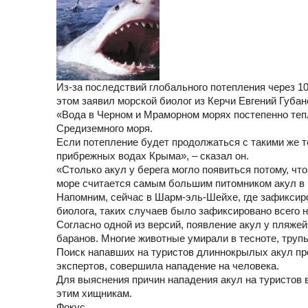
Из-за последствий глобального потепления через 1
этом заявил морской биолог из Керчи Евгений Губан
«Вода в Черном и Мраморном морях постепенно тепле
Средиземного моря.
Если потепление будет продолжаться с такими же те
прибрежных водах Крыма», – сказал он.
«Столько акул у берега могло появиться потому, чт
море считается самым большим питомником акул в м
Напомним, сейчас в Шарм-эль-Шейхе, где зафиксир
биолога, таких случаев было зафиксировано всего н
Согласно одной из версий, появление акул у пляж
баранов. Многие животные умирали в тесноте, труп
Поиск напавших на туристов длиннокрылых акул пр
экспертов, совершила нападение на человека.
Для выяснения причин нападения акул на туристов 
этим хищникам.
Фокус