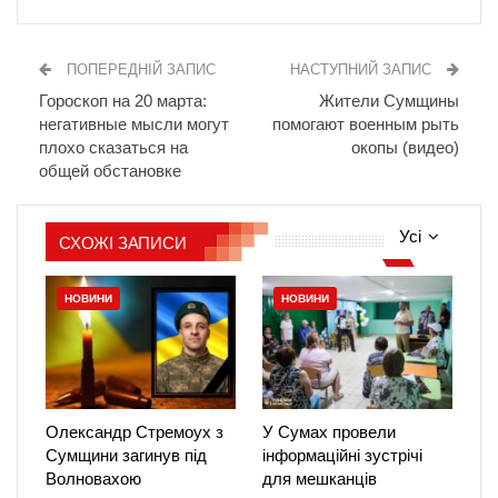
ПОПЕРЕДНІЙ ЗАПИС
НАСТУПНИЙ ЗАПИС
Гороскоп на 20 марта:
Жители Сумщины
негативные мысли могут
помогают военным рыть
плохо сказаться на
окопы (видео)
общей обстановке
Усі
СХОЖІ ЗАПИСИ
НОВИНИ
НОВИНИ
Олександр Стремоух з
У Сумах провели
Сумщини загинув під
інформаційні зустрічі
Волновахою
для мешканців