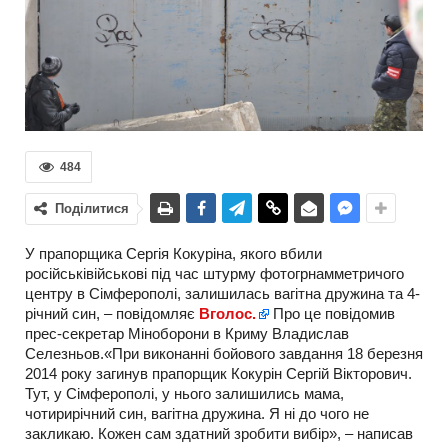
484
Поділитися
У прапорщика Сергія Кокуріна
,
якого вбили
російськівійськові під час штурму фотогрнамметричого
центру в Сімферополі
,
залишилась вагітна дружина та
4-
річний син
, – повідомляє
Вголос.
Про це повідомив
прес-секретар Міноборони в Криму Владислав
Селезньов.«При виконанні бойового завдання 18 березня
2014 року загинув прапорщик Кокурін Сергій Вікторович.
Тут, у Сімферополі, у нього залишились мама,
чотирирічний син, вагітна дружина. Я ні до чого не
закликаю. Кожен сам здатний зробити вибір», – написав