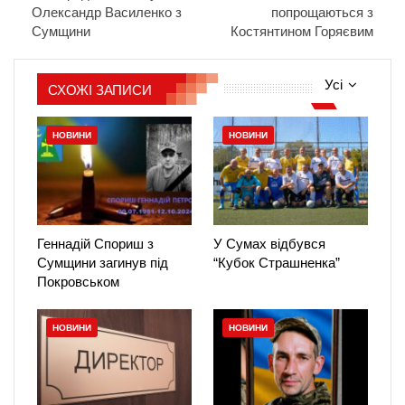
Олександр Василенко з
попрощаються з
Сумщини
Костянтином Горяєвим
Усі
СХОЖІ ЗАПИСИ
НОВИНИ
НОВИНИ
Геннадій Спориш з
У Сумах відбувся
Сумщини загинув під
“Кубок Страшненка”
Покровськом
НОВИНИ
НОВИНИ