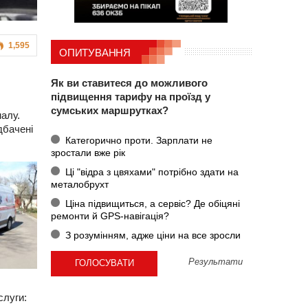
1,595
ОПИТУВАННЯ
Як ви ставитеся до можливого
підвищення тарифу на проїзд у
сумських маршрутках?
налу.
дбачені
Категорично проти. Зарплати не
зростали вже рік
Ці "відра з цвяхами" потрібно здати на
металобрухт
Ціна підвищиться, а сервіс? Де обіцяні
ремонти й GPS-навігація?
З розумінням, адже ціни на все зросли
Результати
слуги: