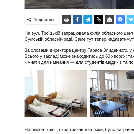
Поділитися
На вул. Троїцькій запрацювала філія обласного цен
Сумській обласній раді. Саме тут тепер надаватимут
За словами директора центру Тараса Злиденного, у фі
Всього у закладі може знаходитись до 60 хворих; та
кімнати для навчання — для студентів-медиків та пси
На ремонт філії, який тривав два роки, було витраче