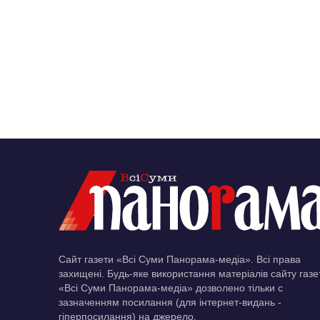
Сайт газети «Всі Суми Панорама-медіа». Всі права
захищені. Будь-яке використання матеріалів сайту газе
«Всі Суми Панорама-медіа» дозволено тільки c
зазначенням посилання (для інтернет-видань -
гіперпосилання) на джерело.