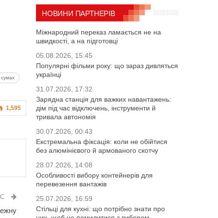
НОВИНИ ПАРТНЕРІВ
Міжнародний переказ ламається не на
швидкості, а на підготовці
05.08.2026, 15:45
Популярні фільми року: що зараз дивляться
українці
 сумах
31.07.2026, 17:32
Зарядна станція для важких навантажень:
дім під час відключень, інструменти й
1,595
тривала автономія
30.07.2026, 00:43
Екстремальна фіксація: коли не обійтися
без алюмінієвого й армованого скотчу
28.07.2026, 14:08
Особливості вибору контейнерів для
перевезення вантажів
ИС
25.07.2026, 16:59
Стільці для кухні: що потрібно знати про
жежну
них, щоб не помилитися з вибором