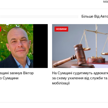
ма
Більше Від Авт
НОВИНИ
вщині загинув Віктор
На Сумщині судитимуть адвокат
 з Сумщини
за схему ухилення від служби та
мобілізації