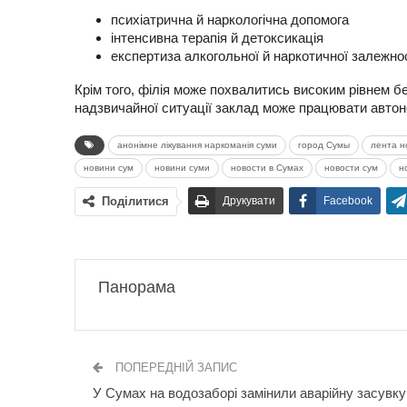
психіатрична й наркологічна допомога
інтенсивна терапія й детоксикація
експертиза алкогольної й наркотичної залежно
Крім того, філія може похвалитись високим рівнем б
надзвичайної ситуації заклад може працювати автоно
анонімне лікування наркоманія суми
город Сумы
лента н
новини сум
новини суми
новости в Сумах
новости сум
н
Поділитися
Друкувати
Facebook
Панорама
ПОПЕРЕДНІЙ ЗАПИС
У Сумах на водозаборі замінили аварійну засувку