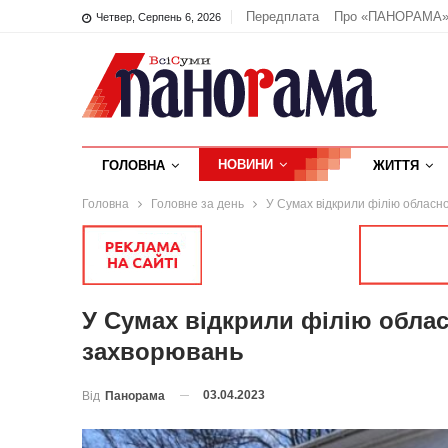
Передплата
Про «ПАНОРАМА
Четвер, Серпень 6, 2026
НОВИНИ
ГОЛОВНА
ЖИТТЯ
Головна
Головне за день
У Сумах відкрили філію обласн
У Сумах відкрили філію обла
захворювань
03.04.2023
Від
Панорама