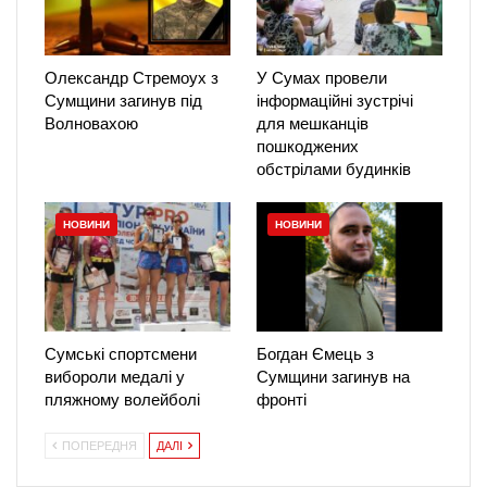
Олександр Стремоух з
У Сумах провели
Сумщини загинув під
інформаційні зустрічі
Волновахою
для мешканців
пошкоджених
обстрілами будинків
НОВИНИ
НОВИНИ
Сумські спортсмени
Богдан Ємець з
вибороли медалі у
Сумщини загинув на
пляжному волейболі
фронті
ПОПЕРЕДНЯ
ДАЛІ