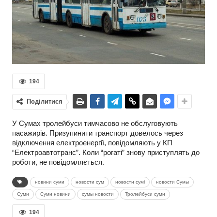
194
Поділитися
У Сумах тролейбуси тимчасово не обслуговують
пасажирів. Призупинити транспорт довелось через
відключення електроенергії, повідомляють у КП
“Електроавтотранс”. Коли “рогаті” знову приступлять до
роботи, не повідомляється.
новини суми
новости сум
новости сумі
новости Сумы
Суми
Суми новини
сумы новости
Тролейбуси суми
194