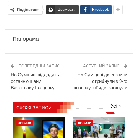
Поділитися
Друкувати
Facebook
Панорама
ПОПЕРЕДНІЙ ЗАПИС
НАСТУПНИЙ ЗАПИС
На Сумщині віддадуть
На Сумщині дві дівчини
останню шану
стрибнули з 9-го
Вячеславу Іващенку
поверху: обидві загинули
Усі
СХОЖІ ЗАПИСИ
НОВИНИ
НОВИНИ