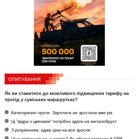
ОПИТУВАННЯ
Як ви ставитеся до можливого підвищення тарифу на
проїзд у сумських маршрутках?
Категорично проти. Зарплати не зростали вже рік
Ці "відра з цвяхами" потрібно здати на металобрухт
З розумінням, адже ціни на все зросли
Ціна підвищиться, а сервіс? Де обіцяні ремонти й GPS-