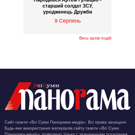
старший солдат ЗСУ,
уродженець Дружби
9 Серпень
Весь архів подій
Сайт газети «Всі Суми Панорама-медіа». Всі права захищені.
Будь-яке використання матеріалів сайту газети «Всі Суми
Панорама-медіа» дозволено тільки c зазначенням посилання