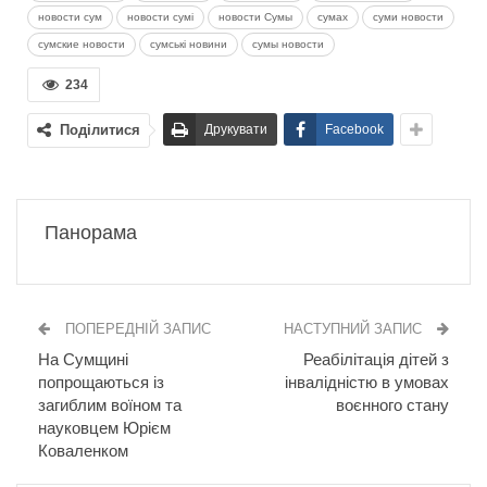
новости сум
новости сумі
новости Сумы
сумах
суми новости
сумские новости
сумські новини
сумы новости
234
Поділитися
Друкувати
Facebook
Панорама
ПОПЕРЕДНІЙ ЗАПИС
НАСТУПНИЙ ЗАПИС
На Сумщині
Реабілітація дітей з
попрощаються із
інвалідністю в умовах
загиблим воїном та
воєнного стану
науковцем Юрієм
Коваленком