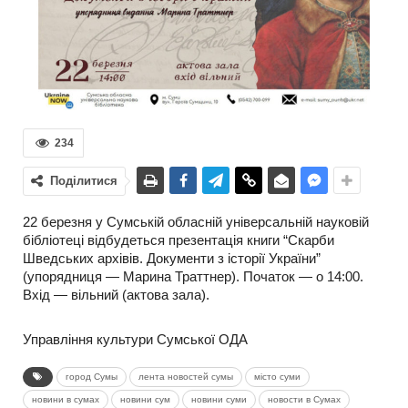
234
Поділитися
22 березня у Сумській обласній універсальній науковій
бібліотеці відбудеться презентація книги “Скарби
Шведських архівів. Документи з історії України”
(упорядниця — Марина Траттнер). Початок — о 14:00.
Вхід — вільний (актова зала).
Управління культури Сумської ОДА
город Сумы
лента новостей сумы
місто суми
новини в сумах
новини сум
новини суми
новости в Сумах