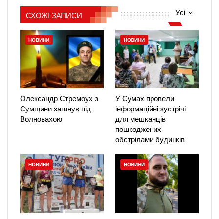
Усі
СХОЖІ ЗАПИСИ
НОВИНИ
НОВИНИ
Олександр Стремоух з
У Сумах провели
Сумщини загинув під
інформаційні зустрічі
Волновахою
для мешканців
пошкоджених
обстрілами будинків
НОВИНИ
НОВИНИ