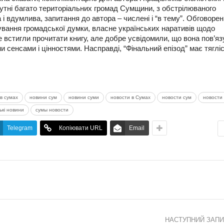
сутні багато територіальних громад Сумщини, з обстрілюваного
і вдумлива, запитання до автора – числені і “в тему”. Обговоре
ання громадської думки, власне українських наративів щодо
 встигли прочитати книгу, але добре усвідомили, що вона пов’яз
сенсами і цінностями. Насправді, “Фінальний епізод” має тягліс
в сумах
новини сум
новини суми
новости в Сумах
новости сум
новости 
ькі новини
сумы новости
Telegram
Копіювати URL
Email
НАСТУПНИЙ ЗАП