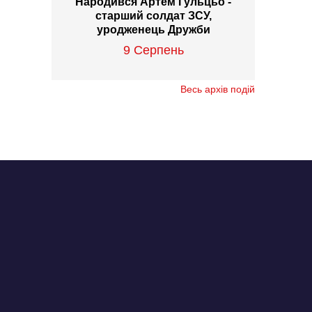
Народився Артем Гульцьо -
старший солдат ЗСУ,
уродженець Дружби
9 Серпень
Весь архів подій