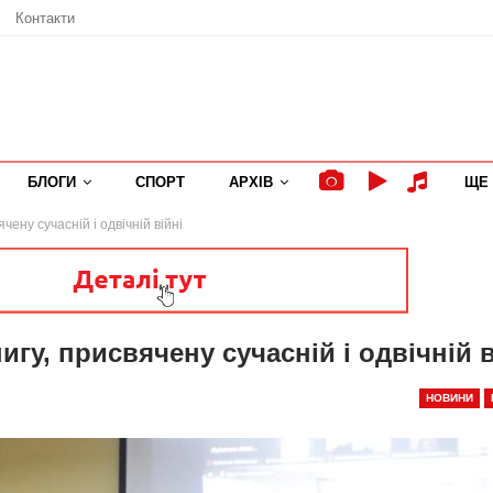
Контакти
БЛОГИ
СПОРТ
АРХІВ
ЩЕ
ену сучасній і одвічній війні
гу, присвячену сучасній і одвічній в
НОВИНИ