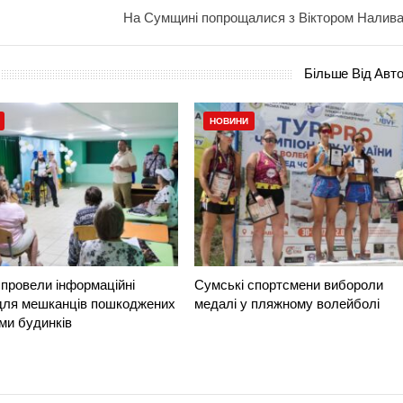
На Сумщині попрощалися з Віктором Налив
Більше Від Авт
НОВИНИ
провели інформаційні
Сумські спортсмени вибороли
 для мешканців пошкоджених
медалі у пляжному волейболі
ми будинків