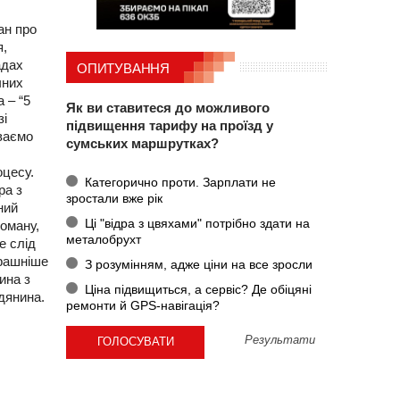
ан про
я,
адах
ОПИТУВАННЯ
чних
 – “5
Як ви ставитеся до можливого
зі
підвищення тарифу на проїзд у
уваємо
сумських маршрутках?
оцесу.
Категорично проти. Зарплати не
ра з
зростали вже рік
ний
Ці "відра з цвяхами" потрібно здати на
роману,
металобрухт
е слід
трашніше
З розумінням, адже ціни на все зросли
ина з
Ціна підвищиться, а сервіс? Де обіцяні
дянина.
ремонти й GPS-навігація?
Результати