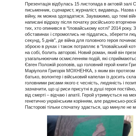
Презентація відбулась 15 листопада в актовій зал
письменник, сценарист, журналіст, видавець. Назва но
війну, як можна здогадатися. Зауважимо, що темі війн
написані відразу після початку російського вторгненн
тих, хто опинився в “Іловайському котлі” 2014 року.
обставинах і спромоглись не піддатись, зберегти люд
секунд, 5 днів”, де війна для головного героя почин
зброєю в руках і також потрапляє в “Іловайський коте
на собі, болить авторові. Новий роман, який він през
узагальнюючим осмисленням подій, які сприймаються 
Євген Положій розповів, що головний герой книги Гр
Маріуполя Григорія МОХНЕНКА, з яким він протягом к
батько, волонтер і військовий капелан із досить скла
головними рисами якого є чесність, людяність і поз
зазначити, що ці риси присутні в душі героя постійно
від смерті – відчаю і апатії. Герой утримується на м
генетично українським корінням, але радянсько-рос
Пасторові тільки спочатку здається, що минуле не м