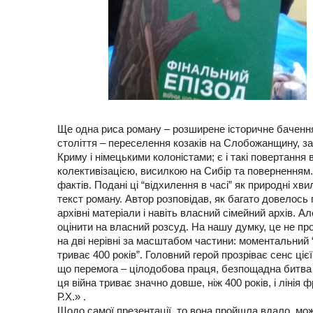
Ще одна риса роману – розширене історичне бачення 
століття – переселення козаків на Слобожанщину, з
Криму і німецькими колоністами; є і такі повертання 
колективізацією, висилкою на Сибір та поверненням.
фактів. Подані ці “відхилення в часі” як природні хви
текст роману. Автор розповідав, як багато довелось
архівні матеріали і навіть власний сімейний архів. А
оцінити на власний розсуд. На нашу думку, це не про
на дві нерівні за масштабом частини: моментальний “
триває 400 років”. Головний герой прозріває сенс ціє
що перемога – цілодобова праця, безпощадна битва за
ця війна триває значно довше, ніж 400 років, і лінія
Р.Х.» .
Щодо самої презентації, то вона пройшла вдало, можн