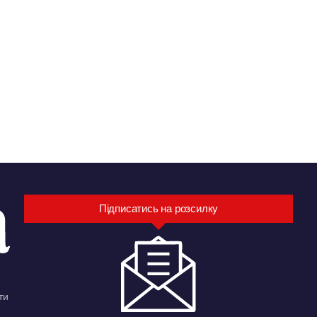
Підписатись на розсилку
ти