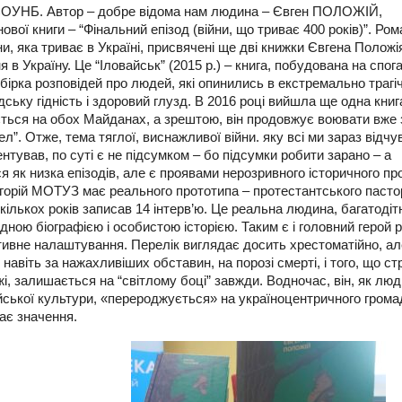
і СОУНБ. Автор – добре відома нам людина – Євген ПОЛОЖІЙ,
вої книги – “Фінальний епізод (війни, що триває 400 років)”. Ром
и, яка триває в Україні, присвячені ще дві книжки Євгена Положі
я в Україну. Це “Іловайськ” (2015 р.) – книга, побудована на спог
 Збірка розповідей про людей, які опинились в екстремально трагі
ську гідність і здоровий глузд. В 2016 році вийшла ще одна книга
ається на обох Майданах, а зрештою, він продовжує воювати вже 
л”. Отже, тема тяглої, виснажливої війни. яку всі ми зараз відч
ентував, по суті є не підсумком – бо підсумки робити зарано – а
як низка епізодів, але є проявами нерозривного історичного пр
игорій МОТУЗ має реального прототипа – протестантського пасто
ількох років записав 14 інтерв’ю. Це реальна людина, багатодіт
дною біографією і особистою історією. Таким є і головний герой 
итивне налаштування. Перелік виглядає досить хрестоматійно, ал
, навіть за нажахливіших обставин, на порозі смерті, і того, що с
ежі, залишається на “світлому боці” завжди. Водночас, він, як люд
ійської культури, «перероджується» на україноцентричного грома
ає значення.