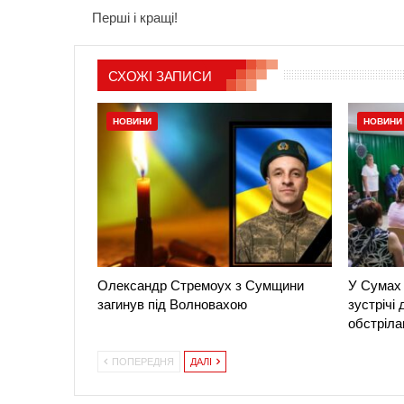
Перші і кращі!
СХОЖІ ЗАПИСИ
НОВИНИ
НОВИНИ
Олександр Стремоух з Сумщини
У Сумах 
загинув під Волновахою
зустрічі
обстріла
ПОПЕРЕДНЯ
ДАЛІ