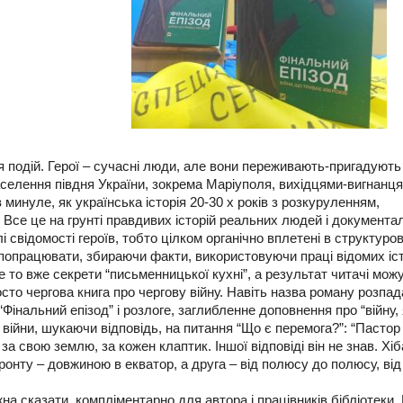
подій. Герої – сучасні люди, але вони переживають-пригадують 
аселення півдня України, зокрема Маріуполя, вихідцями-вигнанця
в минуле, як українська історія 20-30 х років з розкуруленням,
 Все це на грунті правдивих історій реальних людей і документа
лі свідомості героїв, тобто цілком органічно вплетені в структуро
 попрацювати, збираючи факти, використовуючи праці відомих іст
ле то вже секрети “письменницької кухні”, а результат читачі мож
сто чергова книга про чергову війну. Навіть назва роману розпа
Фінальний епізод” і розлоге, заглибленне доповнення про “війну,
ї війни, шукаючи відповідь, на питання “Що є перемога?”: “Пастор
 свою землю, за кожен клаптик. Іншої відповіді він не знав. Хіб
 фронту – довжиною в екватор, а друга – від полюсу до полюсу, ві
а сказати, компліментарно для автора і працівників бібліотеки. 