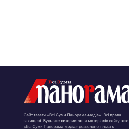
Сайт газети «Всі Суми Панорама-медіа». Всі права
захищені. Будь-яке використання матеріалів сайту газе
«Всі Суми Панорама-медіа» дозволено тільки c