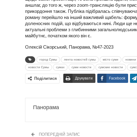
аншлаг, до того ж, через zoom-трансляцію були при
прикордоння також. Публіка підібралась співчуваюча 
роману перейшло на інший важливий щабель: формув
доленосних подій, що відбуваються нині. Люди ще не
актуальні проблеми з глибинними загальнолюдськими 
майбутнє, початком якого він є.
Олексій Сікорський, Панорама, №47-2023
город Сумы
лента новостей сумы
місто суми
новини 
новости Сумы
сумах
суми новости
сумские новости
сумс
Поділитися
Друкувати
Facebook
Панорама
ПОПЕРЕДНІЙ ЗАПИС