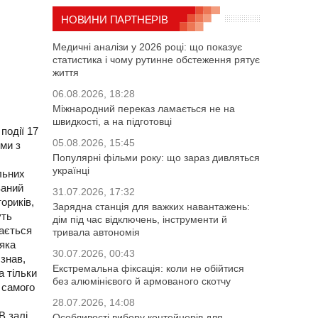
НОВИНИ ПАРТНЕРІВ
Медичні аналізи у 2026 році: що показує
статистика і чому рутинне обстеження рятує
життя
06.08.2026, 18:28
Міжнародний переказ ламається не на
швидкості, а на підготовці
події 17
05.08.2026, 15:45
ми з
Популярні фільми року: що зараз дивляться
українці
льних
ваний
31.07.2026, 17:32
ориків,
Зарядна станція для важких навантажень:
уть
дім під час відключень, інструменти й
дається
тривала автономія
 яка
30.07.2026, 00:43
 знав,
Екстремальна фіксація: коли не обійтися
а тільки
без алюмінієвого й армованого скотчу
д самого
28.07.2026, 14:08
В залі
Особливості вибору контейнерів для