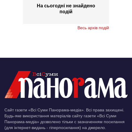
На сьогодні не знайдено
подій
Весь архів подій
Сайт газети «Всі Суми Панорама-медіа». Всі права захищені.
Будь-яке використання матеріалів сайту газети «Всі Суми
Панорама-медіа» дозволено тільки c зазначенням посилання
(для інтернет-видань - гіперпосилання) на джерело.