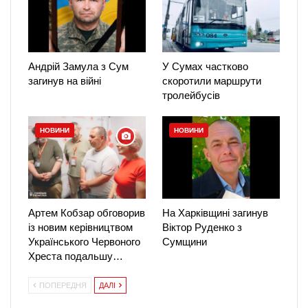
Андрій Замула з Сум
У Сумах частково
загинув на війні
скоротили маршрути
тролейбусів
НОВИНИ
НОВИНИ
Артем Кобзар обговорив
На Харківщині загинув
із новим керівництвом
Віктор Руденко з
Українського Червоного
Сумщини
Хреста подальшу…
ПОПЕРЕДНЯ
ДАЛІ