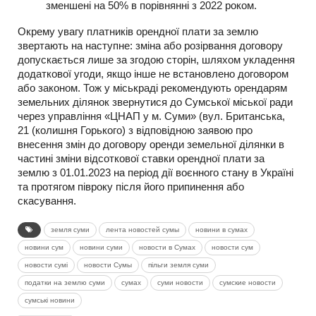
зменшені на 50% в порівнянні з 2022 роком.
Окрему увагу платників орендної плати за землю
звертають на наступне: зміна або розірвання договору
допускається лише за згодою сторін, шляхом укладення
додаткової угоди, якщо інше не встановлено договором
або законом. Тож у міськраді рекомендують орендарям
земельних ділянок звернутися до Сумської міської ради
через управління «ЦНАП у м. Суми» (вул. Британська,
21 (колишня Горького) з відповідною заявою про
внесення змін до договору оренди земельної ділянки в
частині зміни відсоткової ставки орендної плати за
землю з 01.01.2023 на період дії воєнного стану в Україні
та протягом півроку після його припинення або
скасування.
земля суми
лента новостей сумы
новини в сумах
новини сум
новини суми
новости в Сумах
новости сум
новости сумі
новости Сумы
пільги земля суми
податки на землю суми
сумах
суми новости
сумские новости
сумські новини