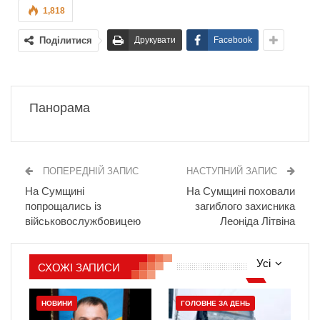
1,818
Поділитися
Друкувати
Facebook
Панорама
ПОПЕРЕДНІЙ ЗАПИС
НАСТУПНИЙ ЗАПИС
На Сумщині
На Сумщині поховали
попрощались із
загиблого захисника
військовослужбовицею
Леоніда Літвіна
Усі
СХОЖІ ЗАПИСИ
НОВИНИ
ГОЛОВНЕ ЗА ДЕНЬ