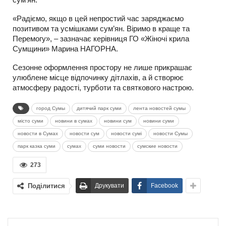
«Радіємо, якщо в цей непростий час заряджаємо
позитивом та усмішками сум’ян. Віримо в краще та
Перемогу», – зазначає керівниця ГО «Жіночі крила
Сумщини» Марина НАГОРНА.
Сезонне оформлення простору не лише прикрашає
улюблене місце відпочинку дітлахів, а й створює
атмосферу радості, турботи та святкового настрою.
город Сумы
дитячий парк суми
лента новостей сумы
місто суми
новини в сумах
новини сум
новини суми
новости в Сумах
новости сум
новости сумі
новости Сумы
парк казка суми
сумах
суми новости
сумские новости
273
Поділитися
Друкувати
Facebook