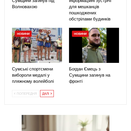
Сумщини загинув під
інформаційні зустрічі
Волновахою
для мешканців
пошкоджених
обстрілами будинків
НОВИНИ
НОВИНИ
Сумські спортсмени
Богдан Ємець з
вибороли медалі у
Сумщини загинув на
пляжному волейболі
фронті
ПОПЕРЕДНЯ
ДАЛІ