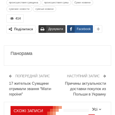
происшествия сумщина
происшествия сумы
Суми новини
сумские новости
сумські новини
414
Поділитися
Друкувати
Facebook
Панорама
ПОПЕРЕДНІЙ ЗАПИС
НАСТУПНИЙ ЗАПИС
17 жительок Сумщини
Причины актуальности
отримали звання “Мати-
доставки покупок из
героїня”
Польши в Украину
Усі
СХОЖІ ЗАПИСИ