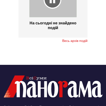
На сьогодні не знайдено
подій
Весь архів подій