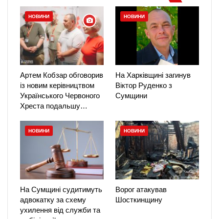
НОВИНИ
НОВИНИ
Артем Кобзар обговорив
На Харківщині загинув
із новим керівництвом
Віктор Руденко з
Українського Червоного
Сумщини
Хреста подальшу…
НОВИНИ
НОВИНИ
На Сумщині судитимуть
Ворог атакував
адвокатку за схему
Шосткинщину
ухилення від служби та