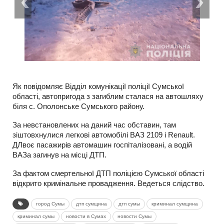
Як повідомляє Відділ комунікації поліції Сумської
області, автопригода з загиблим сталася на автошляху
біля с. Ополонське Сумського району.
За невстановлених на даний час обставин, там
зіштовхнулися легкові автомобілі ВАЗ 2109 і Renault.
ДЛвоє пасажирів автомашин госпіталізовані, а водій
ВАЗа загинув на місці ДТП.
За фактом смертельної ДТП поліцією Сумської області
відкрито кримінальне провадження. Ведеться слідство.
город Сумы
дтп сумщина
дтп сумы
криминал сумщина
криминал сумы
новости в Сумах
новости Сумы