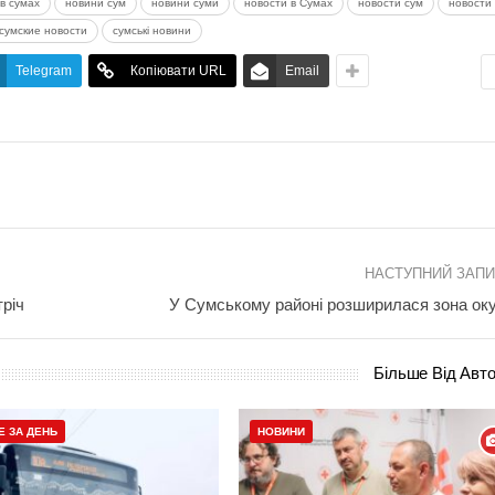
в сумах
новини сум
новини суми
новости в Сумах
новости сум
новости 
сумские новости
сумські новини
Telegram
Копіювати URL
Email
НАСТУПНИЙ ЗАП
річ
У Сумському районі розширилася зона оку
Більше Від Авт
Е ЗА ДЕНЬ
НОВИНИ