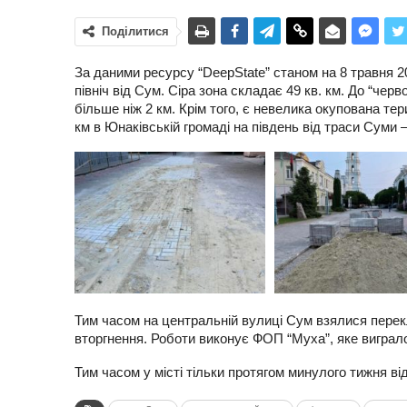
Поділитися
За даними ресурсу “DeepState” станом на 8 травня 20
північ від Сум. Сіра зона складає 49 кв. км. До “че
більше ніж 2 км. Крім того, є невелика окупована терит
км в Юнаківській громаді на південь від траси Суми 
Тим часом на центральній вулиці Сум взялися перек
вторгнення. Роботи виконує ФОП “Муха”, яке виграл
Тим часом у місті тільки протягом минулого тижня від