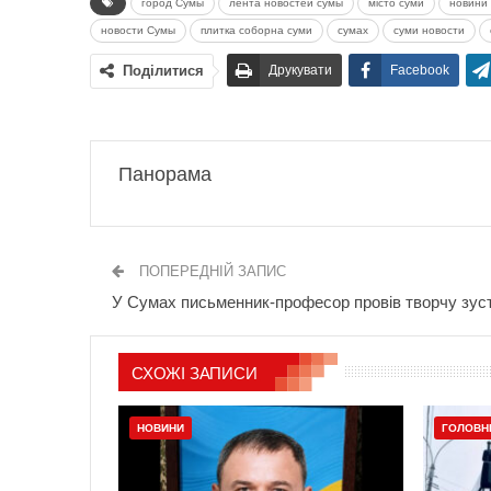
город Сумы
лента новостей сумы
місто суми
новини 
новости Сумы
плитка соборна суми
сумах
суми новости
Поділитися
Друкувати
Facebook
Панорама
ПОПЕРЕДНІЙ ЗАПИС
У Сумах письменник-професор провів творчу зуст
СХОЖІ ЗАПИСИ
НОВИНИ
ГОЛОВН