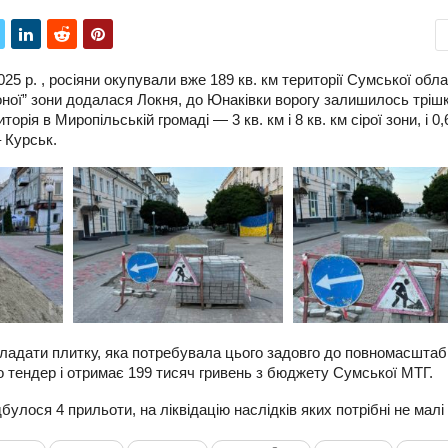
25 р. , росіяни окупували вже 189 кв. км території Сумської обла
рвоної” зони додалася Локня, до Юнаківки ворогу залишилось тріш
орія в Миропільській громаді — 3 кв. км і 8 кв. км сірої зони, і 0,
– Курськ.
ладати плитку, яка потребувала цього задовго до повномасштаб
о тендер і отримає 199 тисяч гривень з бюджету Сумської МТГ.
булося 4 прильоти, на ліквідацію наслідків яких потрібні не малі