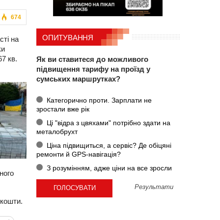
674
ОПИТУВАННЯ
сті на
ки
67 кв.
Як ви ставитеся до можливого
підвищення тарифу на проїзд у
сумських маршрутках?
Категорично проти. Зарплати не
зростали вже рік
Ці "відра з цвяхами" потрібно здати на
металобрухт
Ціна підвищиться, а сервіс? Де обіцяні
ремонти й GPS-навігація?
З розумінням, адже ціни на все зросли
ного
Результати
 кошти.