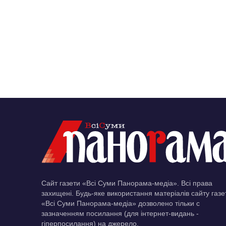
Сайт газети «Всі Суми Панорама-медіа». Всі права
захищені. Будь-яке використання матеріалів сайту газе
«Всі Суми Панорама-медіа» дозволено тільки c
зазначенням посилання (для інтернет-видань -
гіперпосилання) на джерело.