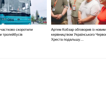
частково скоротили
Артем Кобзар обговорив із новим
и тролейбусів
керівництвом Українського Черво
Хреста подальшу…