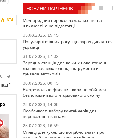
сумі
НОВИНИ ПАРТНЕРІВ
Міжнародний переказ ламається не на
674
швидкості, а на підготовці
05.08.2026, 15:45
Популярні фільми року: що зараз дивляться
українці
31.07.2026, 17:32
Зарядна станція для важких навантажень:
дім під час відключень, інструменти й
тривала автономія
ИС
30.07.2026, 00:43
пації
Екстремальна фіксація: коли не обійтися
без алюмінієвого й армованого скотчу
ора
28.07.2026, 14:08
Особливості вибору контейнерів для
перевезення вантажів
25.07.2026, 16:59
Стільці для кухні: що потрібно знати про
них, щоб не помилитися з вибором