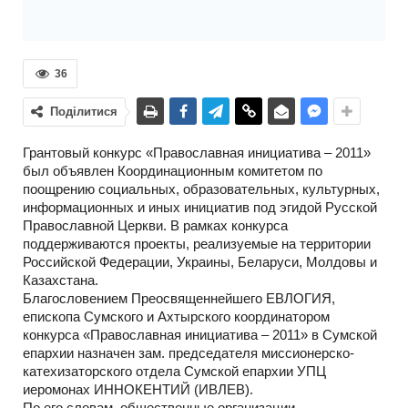
36
Поділитися
Грантовый конкурс «Православная инициатива – 2011»
был объявлен Координационным комитетом по
поощрению социальных, образовательных, культурных,
информационных и иных инициатив под эгидой Русской
Православной Церкви. В рамках конкурса
поддерживаются проекты, реализуемые на территории
Российской Федерации, Украины, Беларуси, Молдовы и
Казахстана.
Благословением Преосвященнейшего ЕВЛОГИЯ,
епископа Сумского и Ахтырского координатором
конкурса «Православная инициатива – 2011» в Сумской
епархии назначен зам. председателя миссионерско-
катехизаторского отдела Сумской епархии УПЦ
иеромонах ИННОКЕНТИЙ (ИВЛЕВ).
По его словам, общественные организации,