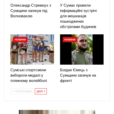
Олександр Стремоух з
У Сумах провели
Сумщини загинув під
інформаційні зустрічі
Волновахою
для мешканців
пошкоджених
обстрілами будинків
НОВИНИ
НОВИНИ
Сумські спортсмени
Богдан Ємець з
вибороли медалі у
Сумщини загинув на
пляжному волейболі
фронті
ПОПЕРЕДНЯ
ДАЛІ