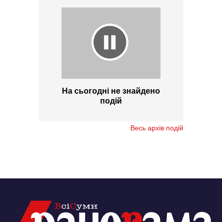
На сьогодні не знайдено
подій
Весь архів подій