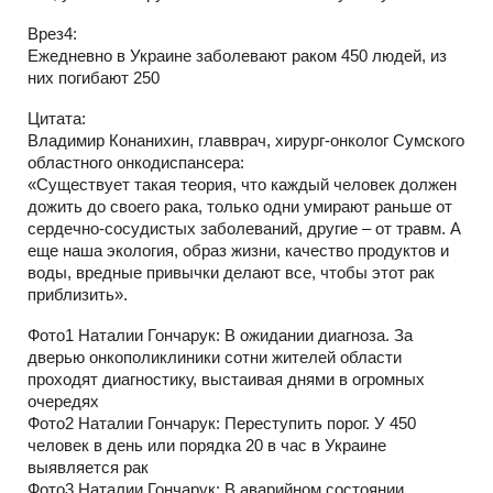
Врез4:
Ежедневно в Украине заболевают раком 450 людей, из
них погибают 250
Цитата:
Владимир Конанихин, главврач, хирург-онколог Сумского
областного онкодиспансера:
«Существует такая теория, что каждый человек должен
дожить до своего рака, только одни умирают раньше от
сердечно-сосудистых заболеваний, другие – от травм. А
еще наша экология, образ жизни, качество продуктов и
воды, вредные привычки делают все, чтобы этот рак
приблизить».
Фото1 Наталии Гончарук: В ожидании диагноза. За
дверью онкополиклиники сотни жителей области
проходят диагностику, выстаивая днями в огромных
очередях
Фото2 Наталии Гончарук: Переступить порог. У 450
человек в день или порядка 20 в час в Украине
выявляется рак
Фото3 Наталии Гончарук: В аварийном состоянии.