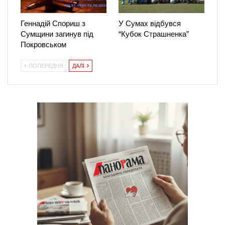
Геннадій Спориш з
У Сумах відбувся
Сумщини загинув під
“Кубок Страшненка”
Покровськом
ПОПЕРЕДНЯ
ДАЛІ