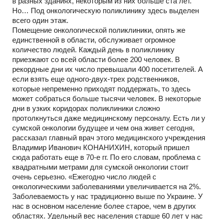
в разных зданиях, некоторым из них больше ста лет.
Но… Под онкологическую поликлинику здесь выделен
всего один этаж.
Помещение онкологической поликлиники, опять же
единственной в области, обслуживает огромное
количество людей. Каждый день в поликлинику
приезжают со всей области более 200 человек. В
рекордные дни их число превышали 400 посетителей. А
если взять еще одного-двух-трех родственников,
которые непременно приходят поддержать, то здесь
может собраться больше тысячи человек. В некоторые
дни в узких коридорах поликлиники сложно
протолкнуться даже медицинскому персоналу. Есть ли у
сумской онкологии будущее и чем она живет сегодня,
рассказал главный врач этого медицинского учреждения
Владимир Иванович КОНАНИХИН, который пришел
сюда работать еще в 70-е гг. По его словам, проблема с
квадратными метрами для сумской онкологии стоит
очень серьезно. «Ежегодно число людей с
онкологическими заболеваниями увеличивается на 2%.
Заболеваемость у нас традиционно выше по Украине. У
нас в основном население более старое, чем в других
областях. Удельный вес населения старше 60 лет у нас