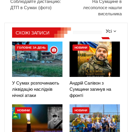
Соблюдайте дистанцию:
На Сумщине в
ДТП в Сумах (фото)
лесополосе нашли
висельника
Усі
СХОЖІ ЗАПИСИ
ГОЛОВНЕ ЗА ДЕНЬ
НОВИНИ
У Сумах розпочинають
Андрій Салівон з
ліквідацію наслідків
Сумщини загинув на
нічної атаки
фронті
НОВИНИ
НОВИНИ