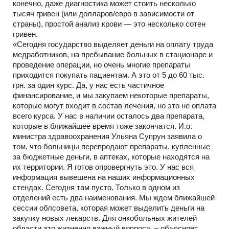
конечно, даже диагностика может стоить несколько
тысяч гривен (или долларов/евро в зависимости от
страны), простой анализ крови — это несколько сотен
гривен.
«Сегодня государство выделяет деньги на оплату труда
медработников, на пребывание больных в стационаре и
проведение операции, но очень многие препараты
приходится покупать пациентам. А это от 5 до 60 тыс.
грн. за один курс. Да, у нас есть частичное
финансирование, и мы закупаем некоторые препараты,
которые могут входит в состав лечения, но это не оплата
всего курса. У нас в наличии осталось два препарата,
которые в ближайшее время тоже закончатся. И.о.
министра здравоохранения Ульяна Супрун заявила о
том, что больницы перепродают препараты, купленные
за бюджетные деньги, в аптеках, которые находятся на
их территории. Я готов опровергнуть это. У нас вся
информация вывешена на наших информационных
стендах. Сегодня там пусто. Только в одном из
отделений есть два наименования. Мы ждем ближайшей
сессии облсовета, которая может выделить деньги на
закупку новых лекарств. Для онкобольных жителей
области это жизненно важный вопрос», – объясняет