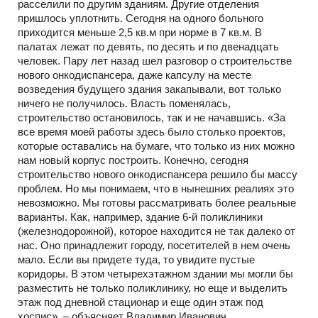
расселили по другим зданиям. Другие отделения
пришлось уплотнить. Сегодня на одного больного
приходится меньше 2,5 кв.м при норме в 7 кв.м. В
палатах лежат по девять, по десять и по двенадцать
человек. Пару лет назад шел разговор о строительстве
нового онкодиспансера, даже капсулу на месте
возведения будущего здания закапывали, вот только
ничего не получилось. Власть поменялась,
строительство остановилось, так и не начавшись. «За
все время моей работы здесь было столько проектов,
которые оставались на бумаге, что только из них можно
нам новый корпус построить. Конечно, сегодня
строительство нового онкодиспансера решило бы массу
проблем. Но мы понимаем, что в нынешних реалиях это
невозможно. Мы готовы рассматривать более реальные
варианты. Как, например, здание 6-й поликлиники
(железнодорожной), которое находится не так далеко от
нас. Оно принадлежит городу, посетителей в нем очень
мало. Если вы придете туда, то увидите пустые
коридоры. В этом четырехэтажном здании мы могли бы
разместить не только поликлинику, но еще и выделить
этаж под дневной стационар и еще один этаж под
хоспис», – объясняет Владимир Иванович.