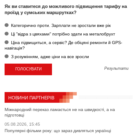
Як ви ставитеся до можливого підвищення тарифу на
проїзд у сумських маршрутках?
Категорично проти. Зарплати не зростали вже рік
Ці "відра з цвяхами" потрібно здати на металобрухт
Ціна підвищиться, а сервіс? Де обіцяні ремонти й GPS-
навігація?
З розумінням, адже ціни на все зросли
Результати
НОВИНИ ПАРТНЕРІВ
Міжнародний переказ ламається не на швидкості, а на
підготовці
05.08.2026, 15:45
Популярні фільми року: що зараз дивляться українці