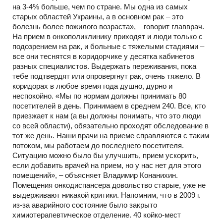
на 3-4% больше, чем по стране. Мы одна из самых
старых областей Украины, а в основном рак – это
болезнь более пожилого возраста», – говорит главврач.
На прием в онкополиклинику приходят и люди только с
подозрением на рак, и больные с тяжелыми стадиями –
все они теснятся в коридорчике у десятка кабинетов
разных специалистов. Выдержать переживания, пока
тебе подтвердят или опровергнут рак, очень тяжело. В
коридорах в любое время года душно, дурно и
неспокойно. «Мы по нормам должны принимать 80
посетителей в день. Принимаем в среднем 240. Все, кто
приезжает к нам (а вы должны понимать, что это люди
со всей области), обязательно проходят обследование в
тот же день. Наши врачи на приеме справляются с таким
потоком, мы работаем до последнего посетителя.
Ситуацию можно было бы улучшить, прием ускорить,
если добавить врачей на прием, но у нас нет для этого
помещений», – объясняет Владимир Конанихин.
Помещения онкодиспансера довольство старые, уже не
выдерживают никакой критики. Напомним, что в 2009 г.
из-за аварийного состояние было закрыто
химиотерапевтическое отделение. 40 койко-мест