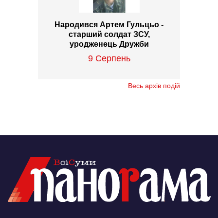
Народився Артем Гульцьо -
старший солдат ЗСУ,
уродженець Дружби
9 Серпень
Весь архів подій