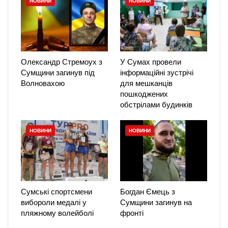
НОВИНИ
НОВИНИ
Олександр Стремоух з
У Сумах провели
Сумщини загинув під
інформаційні зустрічі
Волновахою
для мешканців
пошкоджених
обстрілами будинків
НОВИНИ
НОВИНИ
Сумські спортсмени
Богдан Ємець з
вибороли медалі у
Сумщини загинув на
пляжному волейболі
фронті