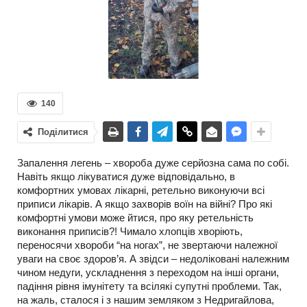
140
Поділитися
Запалення легень – хвороба дуже серйозна сама по собі.
Навіть якщо лікуватися дуже відповідально, в
комфортних умовах лікарні, ретельно виконуючи всі
приписи лікарів. А якщо захворів воїн на війні? Про які
комфортні умови може йтися, про яку ретельність
виконання приписів?! Чимало хлопців хворіють,
переносячи хвороби “на ногах”, не звертаючи належної
уваги на своє здоров’я. А звідси – недоліковані належним
чином недуги, ускладнення з переходом на інші органи,
падіння рівня імунітету та всілякі супутні проблеми. Так,
на жаль, сталося і з нашим земляком з Недригайлова,