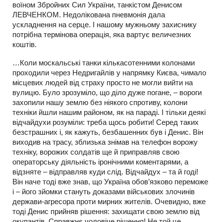
воїном Збройних Сил України, танкістом Денисом
ЛЕВЧЕНКОМ. Недолікована пневмонія дала
ускладнення на серце. І нашому мужньому захиснику
потрібна термінова операція, яка вартує величезних
коштів.
…Коли москальські танки кількасотенними колонами
проходили через Недригайлів у напрямку Києва, чимало
місцевих людей від страху просто не могли вийти на
вулицю. Було зрозуміло, що діло дуже погане, – вороги
захопили нашу землю без ніякого спротиву, колони
техніки йшли нашим районом, як на параді. І тільки деякі
відчайдухи розуміли: треба щось робити! Серед таких
безстрашних і, як кажуть, безбашенних був і Денис. Він
виходив на трасу, зблизька знімав на телефон ворожу
техніку, ворожих солдатів ще й приправляв свою
операторську діяльність іронічними коментарями, а
відзняте – відправляв куди слід. Відчайдух – та й годі!
Він наче тоді вже знав, що Україна обов’язково переможе
і – його зйомки стануть доказами військових злочинів
держави-агресора проти мирних жителів. Очевидно, вже
тоді Денис прийняв рішення: захищати свою землю від
окупантів. Справжнє чоловіче рішення! Не той це