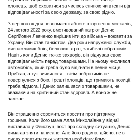
хлопець, щоб сховатися за чиєюсь спиною чи втекти від
відповідальності за свою державу, за свою рідню.
З першого ж дня повномасштабного вторгнення москалів,
24 лютого 2022 року, вмотивований патріот Денис
Сергійович Левченко вирішив йти до війська – воювати за
Україну. Він став танкістом. Два роки напруженої служби,
виснажливих боїв, болючих втрат, загибелі побратимів…
Навіть коли Денис тяжко захворів, він відчував свою
відповідальність перед товаришами. На ньому числився
автомобіль, який треба було відігнати в певне місце.
Приїхав, а тут виявилося – вісім побратимів не
повернулися з бою, і решті хлопців, що тримають позиції,
треба підмога. І Денис залишився з товаришами, не
зважаючи на критичний стан здоров’я. А воно ж не
залізне…
Він страшенно соромиться просити про підтримку
грошима. Коли його мама Алла Миколаївна у відчаї
виставила у Фейсбуці пост про складну ситуацію, Денис
вимагав зняти написане. Але його родина, дійсно, не в
силах оплатити таку життєво необхідну йому