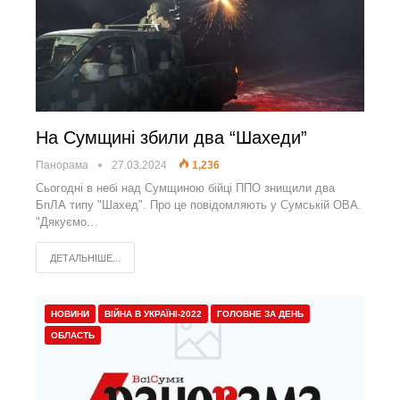
На Сумщині збили два “Шахеди”
Панорама
27.03.2024
1,236
Сьогодні в небі над Сумщиною бійці ППО знищили два
БпЛА типу "Шахед". Про це повідомляють у Сумській ОВА.
"Дякуємо…
ДЕТАЛЬНІШЕ...
НОВИНИ
ВІЙНА В УКРАЇНІ-2022
ГОЛОВНЕ ЗА ДЕНЬ
ОБЛАСТЬ