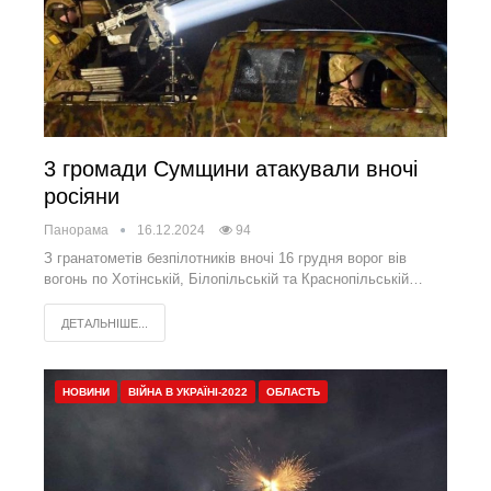
3 громади Сумщини атакували вночі
росіяни
Панорама
16.12.2024
94
З гранатометів безпілотників вночі 16 грудня ворог вів
вогонь по Хотінській, Білопільській та Краснопільській…
ДЕТАЛЬНІШЕ...
НОВИНИ
ВІЙНА В УКРАЇНІ-2022
ОБЛАСТЬ