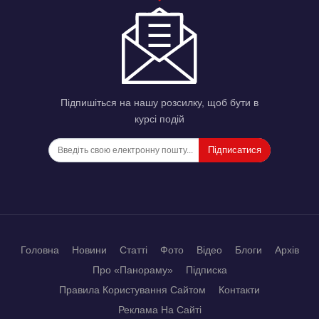
Підпишіться на нашу розсилку, щоб бути в
курсі подій
Підписатися
Головна
Новини
Статті
Фото
Відео
Блоги
Архів
Про «Панораму»
Підписка
Правила Користування Сайтом
Контакти
Реклама На Сайті