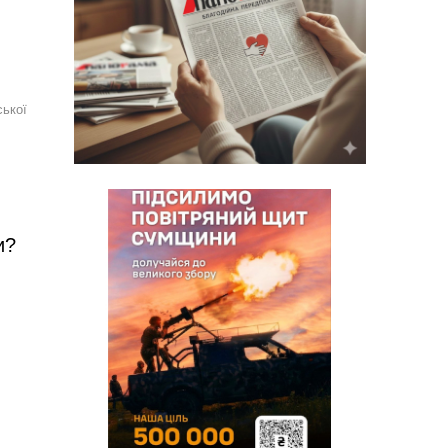
ської
и?