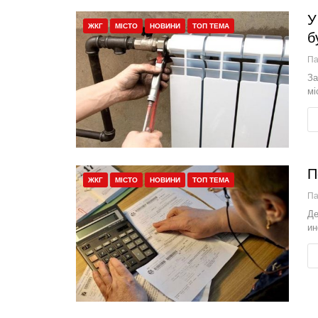
У
ЖКГ
МІСТО
НОВИНИ
ТОП ТЕМА
б
П
За
мі
П
ЖКГ
МІСТО
НОВИНИ
ТОП ТЕМА
П
Де
ин