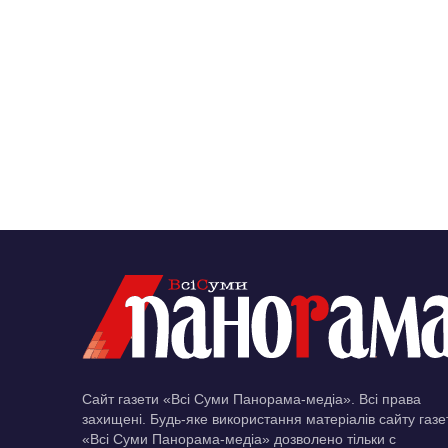
Сайт газети «Всі Суми Панорама-медіа». Всі права
захищені. Будь-яке використання матеріалів сайту газе
«Всі Суми Панорама-медіа» дозволено тільки c