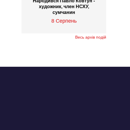
Народився Павло Ковтун -
художник, член НСХУ,
сумчанин
8 Серпень
Весь архів подій