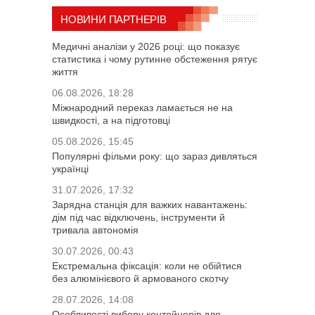
НОВИНИ ПАРТНЕРІВ
Медичні аналізи у 2026 році: що показує
статистика і чому рутинне обстеження рятує
життя
06.08.2026, 18:28
Міжнародний переказ ламається не на
швидкості, а на підготовці
05.08.2026, 15:45
Популярні фільми року: що зараз дивляться
українці
31.07.2026, 17:32
Зарядна станція для важких навантажень:
дім під час відключень, інструменти й
тривала автономія
30.07.2026, 00:43
Екстремальна фіксація: коли не обійтися
без алюмінієвого й армованого скотчу
28.07.2026, 14:08
Особливості вибору контейнерів для