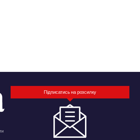
Підписатись на розсилку
ти