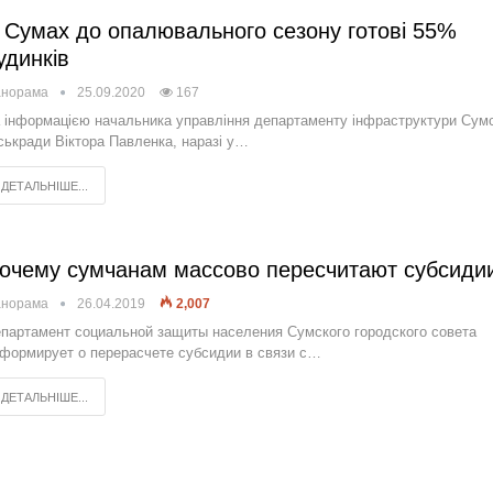
 Сумах до опалювального сезону готові 55%
удинків
анорама
25.09.2020
167
 інформацією начальника управління департаменту інфраструктури Сум
ськради Віктора Павленка, наразі у…
ДЕТАЛЬНІШЕ...
очему сумчанам массово пересчитают субсиди
анорама
26.04.2019
2,007
партамент социальной защиты населения Сумского городского совета
формирует о перерасчете субсидии в связи с…
ДЕТАЛЬНІШЕ...