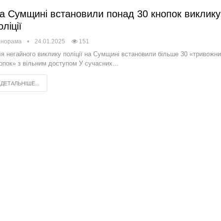
а Сумщині встановили понад 30 кнопок виклику
оліції
анорама
24.01.2025
151
я негайного виклику поліції на Сумщині встановили більше 30 «тривожн
опок» з вільним доступом У сучасних…
ДЕТАЛЬНІШЕ...