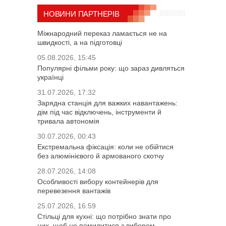
НОВИНИ ПАРТНЕРІВ
Міжнародний переказ ламається не на
швидкості, а на підготовці
05.08.2026, 15:45
Популярні фільми року: що зараз дивляться
українці
31.07.2026, 17:32
Зарядна станція для важких навантажень:
дім під час відключень, інструменти й
тривала автономія
30.07.2026, 00:43
Екстремальна фіксація: коли не обійтися
без алюмінієвого й армованого скотчу
28.07.2026, 14:08
Особливості вибору контейнерів для
перевезення вантажів
25.07.2026, 16:59
Стільці для кухні: що потрібно знати про
них, щоб не помилитися з вибором