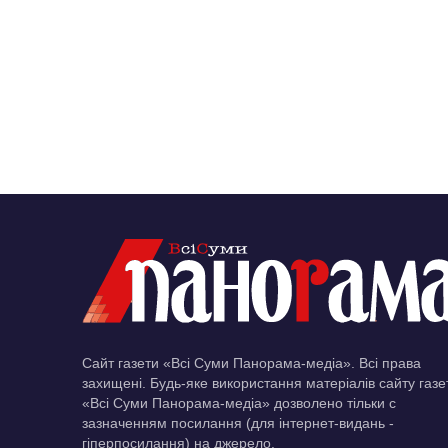
Сайт газети «Всі Суми Панорама-медіа». Всі права
захищені. Будь-яке використання матеріалів сайту газе
«Всі Суми Панорама-медіа» дозволено тільки c
зазначенням посилання (для інтернет-видань -
гіперпосилання) на джерело.