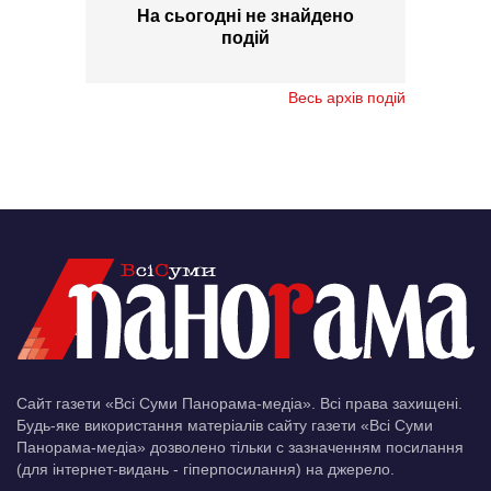
На сьогодні не знайдено
подій
Весь архів подій
Сайт газети «Всі Суми Панорама-медіа». Всі права захищені.
Будь-яке використання матеріалів сайту газети «Всі Суми
Панорама-медіа» дозволено тільки c зазначенням посилання
(для інтернет-видань - гіперпосилання) на джерело.