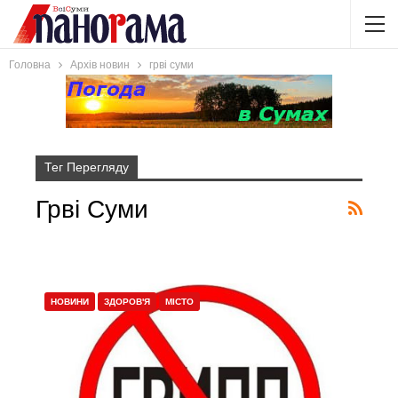
Головна
Архів новин
грві суми
Тег Перегляду
Грві Суми
НОВИНИ
ЗДОРОВ'Я
МІСТО