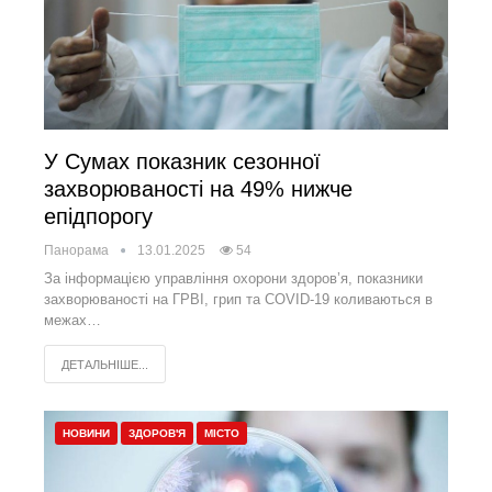
У Сумах показник сезонної
захворюваності на 49% нижче
епідпорогу
Панорама
13.01.2025
54
За інформацією управління охорони здоров’я, показники
захворюваності на ГРВІ, грип та COVID-19 коливаються в
межах…
ДЕТАЛЬНІШЕ...
НОВИНИ
ЗДОРОВ'Я
МІСТО