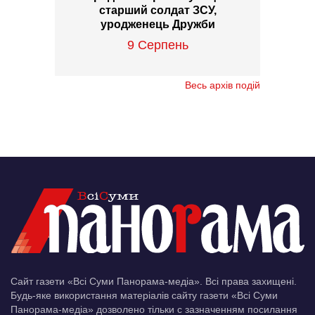
старший солдат ЗСУ,
уродженець Дружби
9 Серпень
Весь архів подій
Сайт газети «Всі Суми Панорама-медіа». Всі права захищені.
Будь-яке використання матеріалів сайту газети «Всі Суми
Панорама-медіа» дозволено тільки c зазначенням посилання