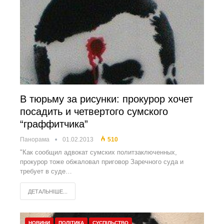
В тюрьму за рисунки: прокурор хочет
посадить и четвертого сумского
“граффитчика”
Панорама
01.02.2013
510
"Как сообщил адвокат сумских политзаключенных,
прокурор тоже обжаловал приговор Заречного суда и
требует в суде…
ДЕТАЛЬНІШЕ...
НОВИНИ
ПОЛІТИКА
СУСПІЛЬСТВО