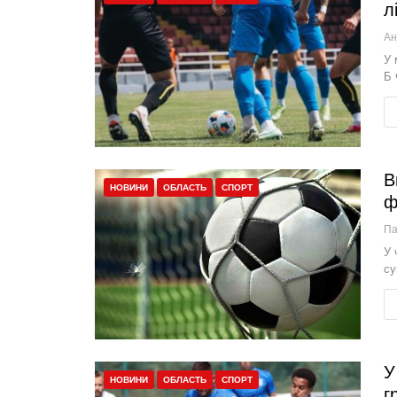
л
У 
Б 
В
НОВИНИ
ОБЛАСТЬ
СПОРТ
ф
П
У 
су
У
НОВИНИ
ОБЛАСТЬ
СПОРТ
г