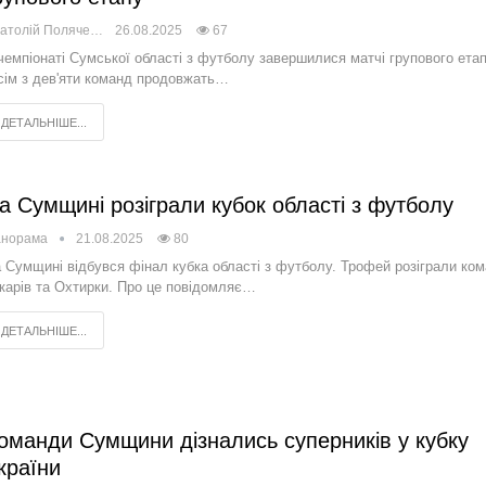
Анатолій Поляченко
26.08.2025
67
чемпіонаті Сумської області з футболу завершилися матчі групового етап
сім з дев'яти команд продовжать…
ДЕТАЛЬНІШЕ...
а Сумщині розіграли кубок області з футболу
анорама
21.08.2025
80
 Сумщині відбувся фінал кубка області з футболу. Трофей розіграли ко
карів та Охтирки. Про це повідомляє…
ДЕТАЛЬНІШЕ...
оманди Сумщини дізнались суперників у кубку
країни