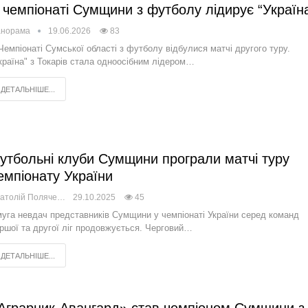
 чемпіонаті Сумщини з футболу лідирує “Україн
анорама
19.06.2026
83
Чемпіонаті Сумської області з футболу відбулися матчі другого туру.
країна" з Токарів стала одноосібним лідером…
ДЕТАЛЬНІШЕ...
утбольні клуби Сумщини програли матчі туру
емпіонату України
Анатолій Поляченко
29.10.2025
45
уга невдач представників Сумщини у чемпіонаті України серед команд
ршої та другої ліг продовжується. Черговий…
ДЕТАЛЬНІШЕ...