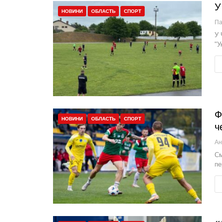
У
НОВИНИ
ОБЛАСТЬ
СПОРТ
П
У 
"У
Ф
НОВИНИ
ОБЛАСТЬ
СПОРТ
ч
См
пе