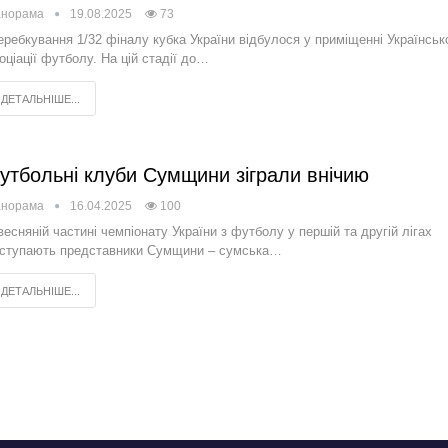
анорама
19.08.2025
73
ребкування 1/32 фіналу кубка України відбулося у приміщенні Українськ
оціації футболу. На цій стадії до…
ДЕТАЛЬНІШЕ...
утбольні клуби Сумщини зіграли внічию
анорама
16.04.2025
100
весняній частині чемпіонату України з футболу у першій та другій лігах
ступають представники Сумщини – сумська…
ДЕТАЛЬНІШЕ...