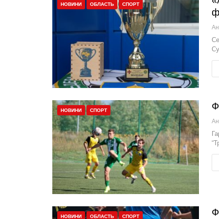
«
НОВИНИ
ОБЛАСТЬ
СПОРТ
ф
Се
Су
Ф
НОВИНИ
СПОРТ
Га
“Т
Ф
НОВИНИ
ОБЛАСТЬ
СПОРТ