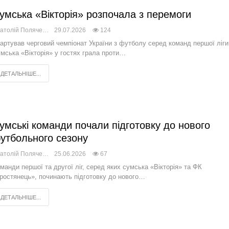
умська «Вікторія» розпочала з перемоги
Анатолій Поляченко
29.07.2026
124
артував черговий чемпіонат України з футболу серед команд першої ліги
мська «Вікторія» у гостях грала проти…
ДЕТАЛЬНІШЕ...
умські команди почали підготовку до нового
утбольного сезону
Анатолій Поляченко
25.06.2026
67
манди першої та другої ліг, серед яких сумська «Вікторія» та ФК
ростянець», починають підготовку до нового…
ДЕТАЛЬНІШЕ...