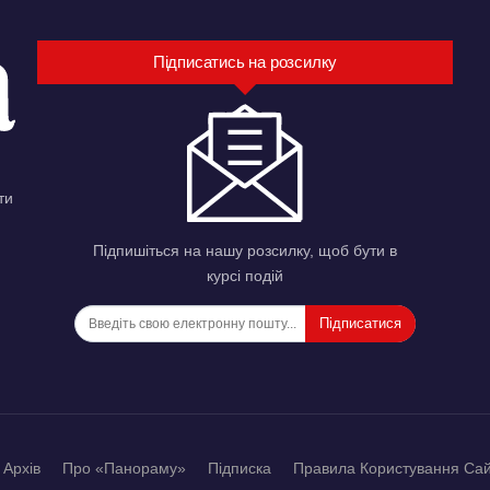
Підписатись на розсилку
ти
Підпишіться на нашу розсилку, щоб бути в
курсі подій
Підписатися
Архів
Про «Панораму»
Підписка
Правила Користування Са