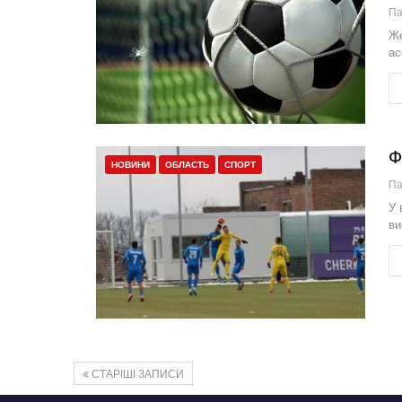
П
Же
ас
Ф
НОВИНИ
ОБЛАСТЬ
СПОРТ
П
У 
ви
СТАРІШІ ЗАПИСИ