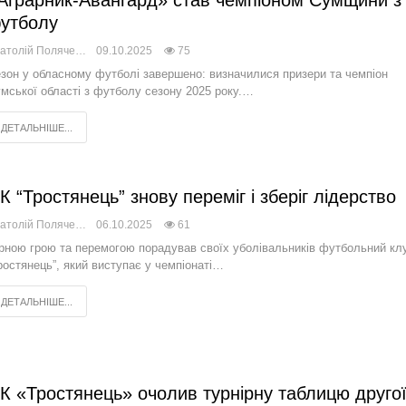
Аграрник-Авангард» став чемпіоном Сумщини з
утболу
Анатолій Поляченко
09.10.2025
75
зон у обласному футболі завершено: визначилися призери та чемпіон
мської області з футболу сезону 2025 року.…
ДЕТАЛЬНІШЕ...
К “Тростянець” знову переміг і зберіг лідерство
Анатолій Поляченко
06.10.2025
61
рною грою та перемогою порадував своїх уболівальників футбольний кл
ростянець”, який виступає у чемпіонаті…
ДЕТАЛЬНІШЕ...
К «Тростянець» очолив турнірну таблицю друго