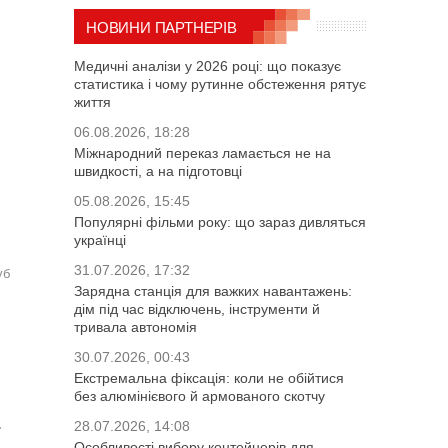
НОВИНИ ПАРТНЕРІВ
Медичні аналізи у 2026 році: що показує
статистика і чому рутинне обстеження рятує
життя
06.08.2026, 18:28
Міжнародний переказ ламається не на
швидкості, а на підготовці
05.08.2026, 15:45
Популярні фільми року: що зараз дивляться
українці
31.07.2026, 17:32
уб
Зарядна станція для важких навантажень:
дім під час відключень, інструменти й
тривала автономія
30.07.2026, 00:43
Екстремальна фіксація: коли не обійтися
без алюмінієвого й армованого скотчу
28.07.2026, 14:08
ї
Особливості вибору контейнерів для