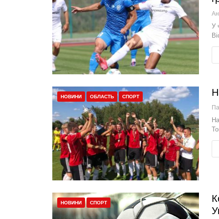
У 
Ві
Н
НОВИНИ
ОБЛАСТЬ
СПОРТ
П
На
То
К
НОВИНИ
СПОРТ
У