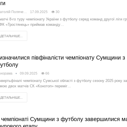
іги
Анатолій Поляченко
17.09.2025
30
матчі 8-го туру чемпіонату України з футболу серед команд другої ліги г
ФК «Тростянець» приймав команду…
ДЕТАЛЬНІШЕ...
изначилися півфіналісти чемпіонату Сумщини з
утболу
анорама
09.09.2025
66
чвертьфіналі чемпіонату Сумської області з футболу сезону 2025 року за
мою двох матчів СК «Конотоп» переміг…
ДЕТАЛЬНІШЕ...
 чемпіонаті Сумщини з футболу завершилися ма
рупового етапу