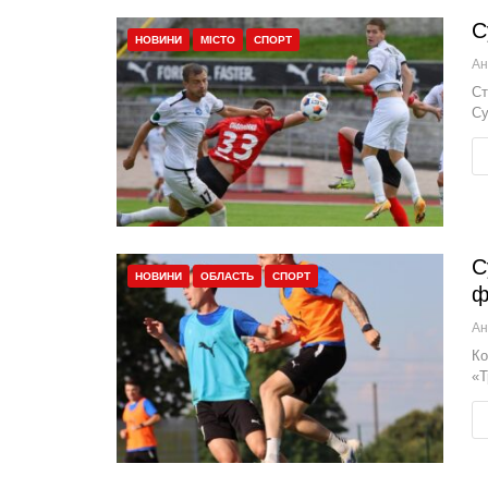
С
НОВИНИ
МІСТО
СПОРТ
Ст
Су
С
НОВИНИ
ОБЛАСТЬ
СПОРТ
ф
Ко
«Т