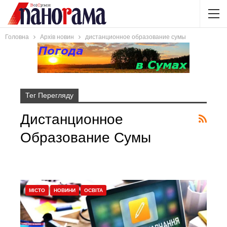
Головна
Архів новин
дистанционное образование сумы
Тег Перегляду
Дистанционное
Образование Сумы
МІСТО
НОВИНИ
ОСВІТА