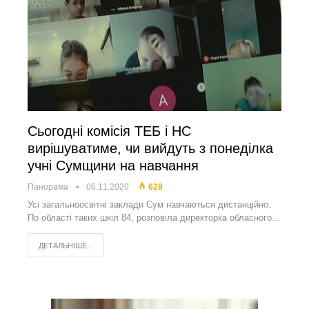
Сьогодні комісія ТЕБ і НС
вирішуватиме, чи вийдуть з понеділка
учні Сумщини на навчання
Панорама
06.11.2020
628
Усі загальноосвітні заклади Сум навчаються дистанційно.
По області таких шкіл 84, розповіла директорка обласного…
ДЕТАЛЬНІШЕ...