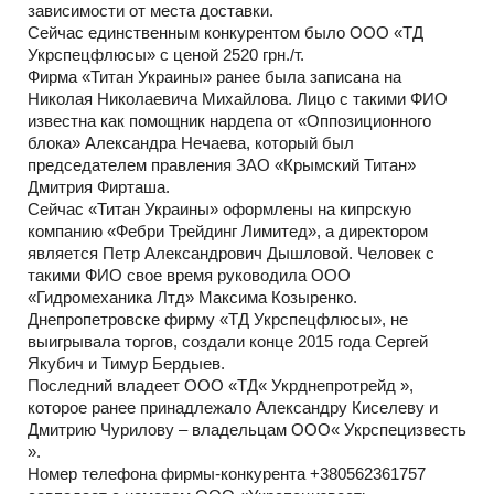
зависимости от места доставки.
Сейчас единственным конкурентом было ООО «ТД
Укрспецфлюсы» с ценой 2520 грн./т.
Фирма «Титан Украины» ранее была записана на
Николая Николаевича Михайлова. Лицо с такими ФИО
известна как помощник нардепа от «Оппозиционного
блока» Александра Нечаева, который был
председателем правления ЗАО «Крымский Титан»
Дмитрия Фирташа.
Сейчас «Титан Украины» оформлены на кипрскую
компанию «Фебри Трейдинг Лимитед», а директором
является Петр Александрович Дышловой. Человек с
такими ФИО свое время руководила ООО
«Гидромеханика Лтд» Максима Козыренко.
Днепропетровске фирму «ТД Укрспецфлюсы», не
выигрывала торгов, создали конце 2015 года Сергей
Якубич и Тимур Бердыев.
Последний владеет ООО «ТД« Укрднепротрейд »,
которое ранее принадлежало Александру Киселеву и
Дмитрию Чурилову – владельцам ООО« Укрспецизвесть
».
Номер телефона фирмы-конкурента +380562361757