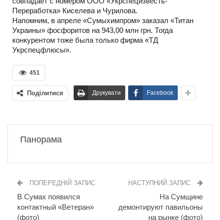
совпадает с номером ООО «Укрспецизвесть-
Переработка» Киселева и Чурилова.
Напомним, в апреле «Сумыхимпром» заказал «Титан
Украины» фосфоритов на 943,00 млн грн. Тогда
конкурентом тоже была только фирма «ТД
Укрспецфлюсы».
451
Поділитися
Друкувати
Facebook
Панорама
ПОПЕРЕДНІЙ ЗАПИС
НАСТУПНИЙ ЗАПИС
В Сумах появился
На Сумщине
контактный «Ветеран»
демонтируют павильоны
(фото)
на рынке (фото)