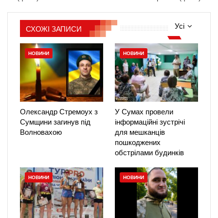
Усі
СХОЖІ ЗАПИСИ
НОВИНИ
НОВИНИ
Олександр Стремоух з
У Сумах провели
Сумщини загинув під
інформаційні зустрічі
Волновахою
для мешканців
пошкоджених
обстрілами будинків
НОВИНИ
НОВИНИ