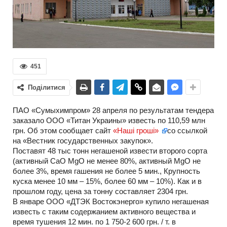
451
Поділитися
ПАО «Сумыхимпром» 28 апреля по результатам тендера
заказало ООО «Титан Украины» известь по 110,59 млн
грн. Об этом сообщает сайт
«Наші гроші»
со ссылкой
на «Вестник государственных закупок».
Поставят 48 тыс тонн негашеной извести второго сорта
(активный СаО МgO не менее 80%, активный MgO не
более 3%, время гашения не более 5 мин., Крупность
куска менее 10 мм – 15%, более 60 мм – 10%). Как и в
прошлом году, цена за тонну составляет 2304 грн.
В январе ООО «ДТЭК Востокэнерго» купило негашеная
известь с таким содержанием активного вещества и
время тушения 12 мин. по 1 750-2 600 грн. / т. в