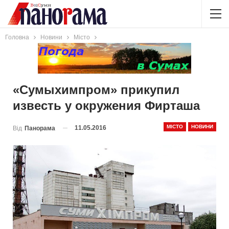
Головна
Новини
Місто
«Сумыхимпром» прикупил
известь у окружения Фирташа
МІСТО
НОВИНИ
11.05.2016
Від
Панорама