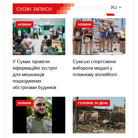
Усі
СХОЖІ ЗАПИСИ
НОВИНИ
НОВИНИ
У Сумах провели
Сумські спортсмени
інформаційні зустрічі
вибороли медалі у
для мешканців
пляжному волейболі
пошкоджених
обстрілами будинків
НОВИНИ
ГОЛОВНЕ ЗА ДЕНЬ