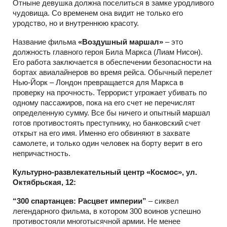
Отныне девушка должна поселиться в замке уродливого
чудовища. Со временем она видит не только его
уродство, но и внутреннюю красоту.
Название фильма
«Воздушный маршал»
– это
должность главного героя Била Маркса (Лиам Нисон).
Его работа заключается в обеспечении безопасности на
бортах авиалайнеров во время рейса. Обычный перелет
Нью-Йорк – Лондон превращается для Маркса в
проверку на прочность. Террорист угрожает убивать по
одному пассажиров, пока на его счет не перечислят
определенную сумму. Все бы ничего и опытный маршал
готов противостоять преступнику, но банковский счет
открыт на его имя. Именно его обвиняют в захвате
самолете, и только один человек на борту верит в его
непричастность.
Культурно-развлекательный центр «Космос», ул.
Октябрьская, 12:
“300 спартанцев: Расцвет империи”
– cиквел
легендарного фильма, в котором 300 воинов успешно
противостояли многотысячной армии. Не менее