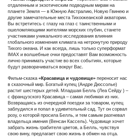
отдаленным и экзотическим подводным мирам на
планете Земля — в Южную Австралию, Новую Гвинею и
другие замечательные места Тихоокеанской акватории.
Вы встретитесь с глазу на глаз с таинственными и
ошеломляющими жителями морских глубин, станете
участниками уникального исследования влияния
глобального изменения климата на нетронутую природу
Тихого океана. И как всегда, лишь только суперформат
ІМАХ и волшебные очки предоставят Вам возможность
лично принимать участие во всех событиях, которые
будут разворачиваться вокруг Вас.
Фильм-сказка
«Красавица и чудовище»
переносит нас
в сказочный мир. Богатый купец (Андре Дюссолье)
растит шестерых детей. Младшая Белль (Леа Сейду ) –
с французского Красавица – самая любимая из них.
Возвращаясь из очередной поездки за товаром, купец
заблудился и попал в удивительный сад. Тут он сорвал
розу, о которой просила Белль, и тем самым разгневал
владельца имения (Венсан Кассель). Чудовище хочет
забрать жизнь грабителя цветов, а Белль, чувствуя
свою вину, предлагает свою жизнь в обмен на отца.