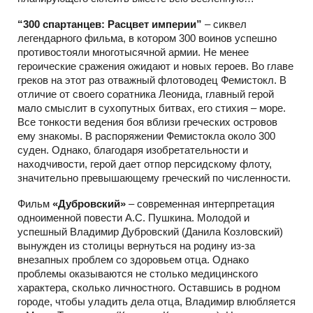
“300 спартанцев: Расцвет империи”
– cиквел
легендарного фильма, в котором 300 воинов успешно
противостояли многотысячной армии. Не менее
героические сражения ожидают и новых героев. Во главе
греков на этот раз отважный флотоводец Фемистокл. В
отличие от своего соратника Леонида, главный герой
мало смыслит в сухопутных битвах, его стихия – море.
Все тонкости ведения боя вблизи греческих островов
ему знакомы. В распоряжении Фемистокла около 300
суден. Однако, благодаря изобретательности и
находчивости, герой дает отпор персидскому флоту,
значительно превышающему греческий по численности.
Фильм
«Дубровский»
– современная интерпретация
одноименной повести А.С. Пушкина. Молодой и
успешный Владимир Дубровский (Данила Козловский)
вынужден из столицы вернуться на родину из-за
внезапных проблем со здоровьем отца. Однако
проблемы оказываются не столько медицинского
характера, сколько личностного. Оставшись в родном
городе, чтобы уладить дела отца, Владимир влюбляется