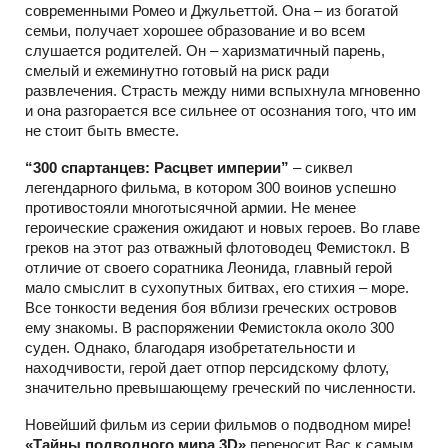
современными Ромео и Джульеттой. Она – из богатой
семьи, получает хорошее образование и во всем
слушается родителей. Он – харизматичный парень,
смелый и ежеминутно готовый на риск ради
развлечения. Страсть между ними вспыхнула мгновенно
и она разгорается все сильнее от осознания того, что им
не стоит быть вместе.
“300 спартанцев: Расцвет империи”
– cиквел
легендарного фильма, в котором 300 воинов успешно
противостояли многотысячной армии. Не менее
героические сражения ожидают и новых героев. Во главе
греков на этот раз отважный флотоводец Фемистокл. В
отличие от своего соратника Леонида, главный герой
мало смыслит в сухопутных битвах, его стихия – море.
Все тонкости ведения боя вблизи греческих островов
ему знакомы. В распоряжении Фемистокла около 300
суден. Однако, благодаря изобретательности и
находчивости, герой дает отпор персидскому флоту,
значительно превышающему греческий по численности.
Новейший фильм из серии фильмов о подводном мире!
«Тайны подводного мира 3D»
переносит Вас к самым