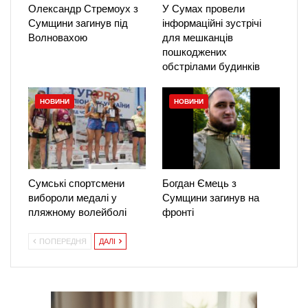
Олександр Стремоух з
У Сумах провели
Сумщини загинув під
інформаційні зустрічі
Волновахою
для мешканців
пошкоджених
обстрілами будинків
НОВИНИ
НОВИНИ
Сумські спортсмени
Богдан Ємець з
вибороли медалі у
Сумщини загинув на
пляжному волейболі
фронті
ПОПЕРЕДНЯ
ДАЛІ