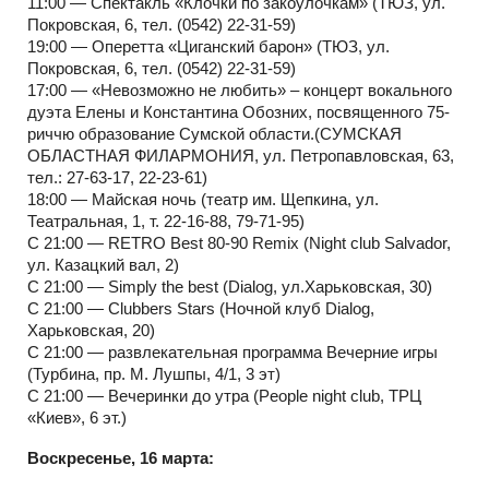
11:00 — Спектакль «Клочки по закоулочкам» (ТЮЗ, ул.
Покровская, 6, тел. (0542) 22-31-59)
19:00 — Оперетта «Циганский барон» (ТЮЗ, ул.
Покровская, 6, тел. (0542) 22-31-59)
17:00 — «Невозможно не любить» – концерт вокального
дуэта Елены и Константина Обозних, посвященного 75-
риччю образование Сумской области.(СУМСКАЯ
ОБЛАСТНАЯ ФИЛАРМОНИЯ, ул. Петропавловская, 63,
тел.: 27-63-17, 22-23-61)
18:00 — Майская ночь (театр им. Щепкина, ул.
Театральная, 1, т. 22-16-88, 79-71-95)
С 21:00 — RETRO Best 80-90 Remix (Night club Salvador,
ул. Казацкий вал, 2)
С 21:00 — Simply the best (Dialog, ул.Харьковская, 30)
С 21:00 — Clubbers Stars (Ночной клуб Dialog,
Харьковская, 20)
С 21:00 — развлекательная программа Вечерние игры
(Турбина, пр. М. Лушпы, 4/1, 3 эт)
С 21:00 — Вечеринки до утра (People night club, ТРЦ
«Киев», 6 эт.)
Воскресенье, 16 марта: