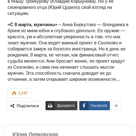
в Машу Троекурову (Клавдия Коршунова). Но у ее
своенравного отца (Юрий Цурило) свой взгляд на
ситуацию.
«С 8 марта, мужчины»
– Анна Беркутова — блондинка в
броне из мини-юбки и глубокого декольте. Ее оружие —
красота, ум и абсолютная уверенность в том, что она
знает мужчин. Она ведет важный проект в Сколково и
собирается замуж за богатого иностранца. Но в день ее
рождения, 8 марта, ее четкая, как финансовый отчет,
судьба меняется: Аню бросает жених, ее проект крадут
из Сколково, а сама она начинает слышать мысли
мужчин. Эта способность сначала доводит ее до
отчаяния, а затем открывает широкие возможности…
1,747
Поділитися
Друкувати
Facebook
Юлия Левковская