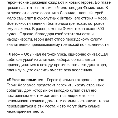
героические сражения ожидают и новых героев. Во главе
греков на этот раз отважный флотоводец Фемистокл. В
отличие от своего соратника Леонида, главный герой
мало смыслит в сухопутных битвах, его стихия – море.
Все тонкости ведения боя вблизи греческих островов
ему знакомы. В распоряжении Фемистокла около 300
суден. Однако, благодаря изобретательности и
находчивости, герой дает отпор персидскому флоту,
значительно превышающему греческий по численности.
«Лего»
– Обычная лего-фигурка, ошибочно считающая
себя фигуркой из элитного набора, соглашается
присоединиться к походу против злого лего-диктатора,
планирующего склеить вместе всю вселенную…
«Лёгок на помине»
– Герою фильма которого сыграл
Гарик Харламов предстоит пережить чреду странных
событий, дом который он выгодно купил стал его
постоянным местом жительства, люди которые
вспоминают хозяина дома тем самым заставляют героя
перемещаться в эти места и это могут быть самые
неожиданные места.