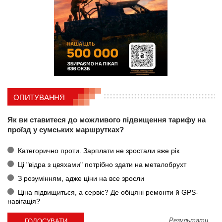
ОПИТУВАННЯ
Як ви ставитеся до можливого підвищення тарифу на
проїзд у сумських маршрутках?
Категорично проти. Зарплати не зростали вже рік
Ці "відра з цвяхами" потрібно здати на металобрухт
З розумінням, адже ціни на все зросли
Ціна підвищиться, а сервіс? Де обіцяні ремонти й GPS-
навігація?
Результати