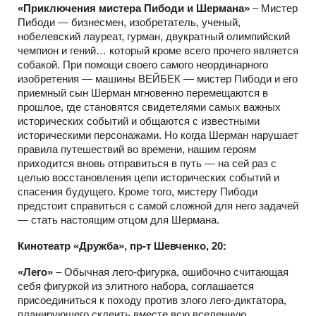
«Приключения мистера Пибоди и Шермана»
– Мистер
Пибоди — бизнесмен, изобретатель, ученый,
нобелевский лауреат, гурман, двукратный олимпийский
чемпион и гений… который кроме всего прочего является
собакой. При помощи своего самого неординарного
изобретения — машины ВЕЙБЕК — мистер Пибоди и его
приемный сын Шерман мгновенно перемещаются в
прошлое, где становятся свидетелями самых важных
исторических событий и общаются с известными
историческими персонажами. Но когда Шерман нарушает
правила путешествий во времени, нашим героям
приходится вновь отправиться в путь — на сей раз с
целью восстановления цепи исторических событий и
спасения будущего. Кроме того, мистеру Пибоди
предстоит справиться с самой сложной для него задачей
— стать настоящим отцом для Шермана.
Кинотеатр «Дружба», пр-т Шевченко, 20:
«Лего»
– Обычная лего-фигурка, ошибочно считающая
себя фигуркой из элитного набора, соглашается
присоединиться к походу против злого лего-диктатора,
планирующего склеить вместе всю вселенную…