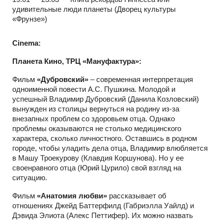
удивительные люди планеты (Дворец культуры
«Фрунзе»)
Cinema:
Планета Кино, ТРЦ «Мануфактура»:
Фильм
«Дубровский»
– современная интерпретация
одноименной повести А.С. Пушкина. Молодой и
успешный Владимир Дубровский (Данила Козловский)
вынужден из столицы вернуться на родину из-за
внезапных проблем со здоровьем отца. Однако
проблемы оказываются не столько медицинского
характера, сколько личностного. Оставшись в родном
городе, чтобы уладить дела отца, Владимир влюбляется
в Машу Троекурову (Клавдия Коршунова). Но у ее
своенравного отца (Юрий Цурило) свой взгляд на
ситуацию.
Фильм
«Анатомия любви»
рассказывает об
отношениях Джейд Баттерфилд (Габриэлла Уайлд) и
Дэвида Элиота (Алекс Петтифер). Их можно назвать