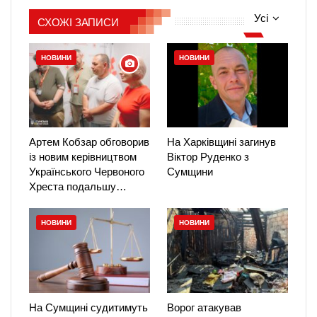
Усі
СХОЖІ ЗАПИСИ
НОВИНИ
НОВИНИ
Артем Кобзар обговорив
На Харківщині загинув
із новим керівництвом
Віктор Руденко з
Українського Червоного
Сумщини
Хреста подальшу…
НОВИНИ
НОВИНИ
На Сумщині судитимуть
Ворог атакував