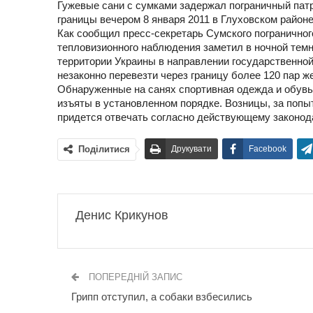
Гужевые сани с сумками задержал пограничный пат
границы вечером 8 января 2011 в Глуховском районе
Как сообщил пресс-секретарь Сумского погранично
тепловизионного наблюдения заметил в ночной тем
территории Украины в направлении государственной
незаконно перевезти через границу более 120 пар ж
Обнаруженные на санях спортивная одежда и обувь
изъяты в установленном порядке. Возницы, за попы
придется отвечать согласно действующему законод
Поділитися
Друкувати
Facebook
Денис Крикунов
ПОПЕРЕДНІЙ ЗАПИС
Грипп отступил, а собаки взбесились