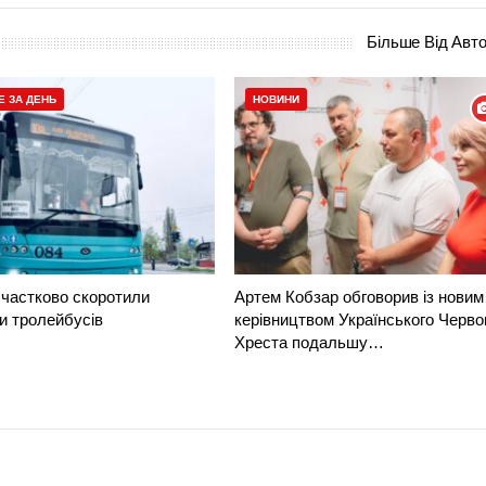
Більше Від Авт
Е ЗА ДЕНЬ
НОВИНИ
частково скоротили
Артем Кобзар обговорив із новим
и тролейбусів
керівництвом Українського Черво
Хреста подальшу…