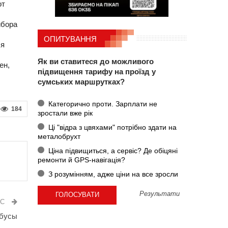
от
ибора
ОПИТУВАННЯ
ся
Як ви ставитеся до можливого
ен,
підвищення тарифу на проїзд у
сумських маршрутках?
Категорично проти. Зарплати не
184
зростали вже рік
Ці "відра з цвяхами" потрібно здати на
металобрухт
Ціна підвищиться, а сервіс? Де обіцяні
ремонти й GPS-навігація?
З розумінням, адже ціни на все зросли
Результати
ИС
йбусы