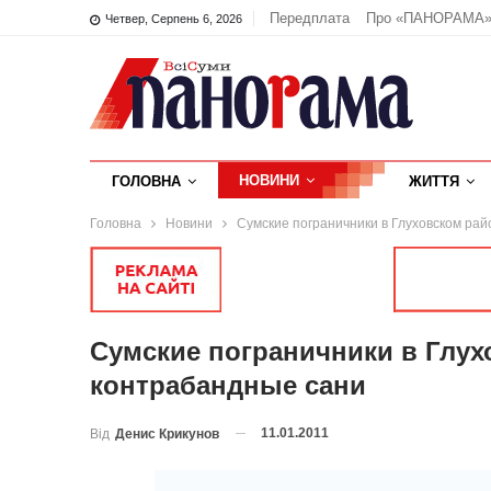
Передплата
Про «ПАНОРАМА
Четвер, Серпень 6, 2026
НОВИНИ
ГОЛОВНА
ЖИТТЯ
Головна
Новини
Сумские пограничники в Глуховском ра
Сумские пограничники в Глух
контрабандные сани
11.01.2011
Від
Денис Крикунов