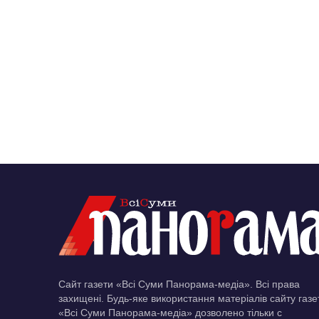
Сайт газети «Всі Суми Панорама-медіа». Всі права
захищені. Будь-яке використання матеріалів сайту газе
«Всі Суми Панорама-медіа» дозволено тільки c