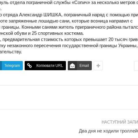
руль отдела пограничной службы «Сопич» за несколько метров 
.
го отряда Александр ШИШКА, пограничный наряд с помощью пр
ноте запряженные лошадью сани, которые возница направил с
 границы. Конными санями житель приграничного района пытал
енской обуви и 25 спортивных костюма.
, предварительная стоимость которых превышает 20 тысяч грив
тку незаконного пересечения государственной границы Украины,
ательству.
Telegram
Копіювати URL
Email
НАСТУПНИЙ ЗАП
Два дня не ходили тролле