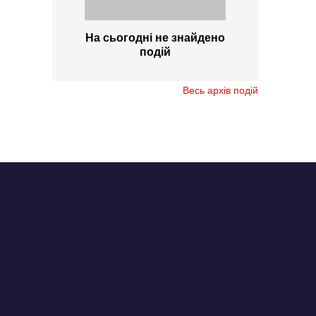
На сьогодні не знайдено
подій
Весь архів подій