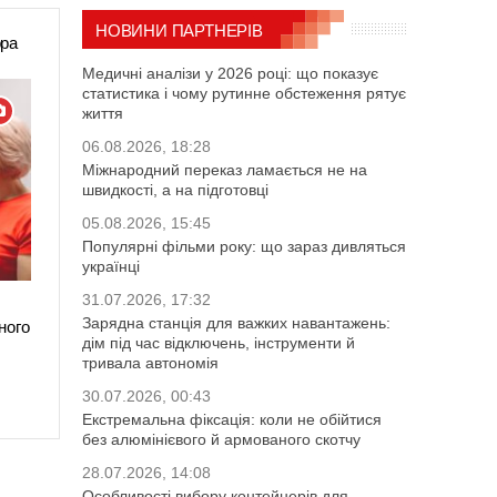
НОВИНИ ПАРТНЕРІВ
ора
Медичні аналізи у 2026 році: що показує
статистика і чому рутинне обстеження рятує
життя
06.08.2026, 18:28
Міжнародний переказ ламається не на
швидкості, а на підготовці
05.08.2026, 15:45
Популярні фільми року: що зараз дивляться
українці
31.07.2026, 17:32
Зарядна станція для важких навантажень:
ного
дім під час відключень, інструменти й
тривала автономія
30.07.2026, 00:43
Екстремальна фіксація: коли не обійтися
без алюмінієвого й армованого скотчу
28.07.2026, 14:08
Особливості вибору контейнерів для