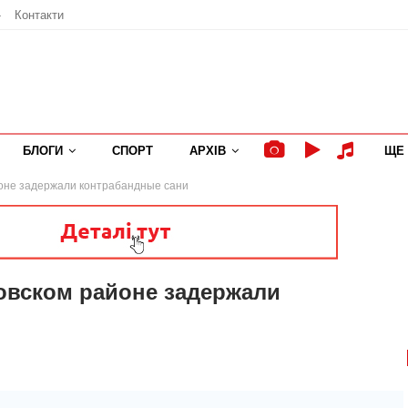
»
Контакти
БЛОГИ
СПОРТ
АРХІВ
ЩЕ
йоне задержали контрабандные сани
овском районе задержали