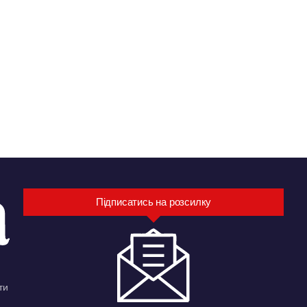
Підписатись на розсилку
ти