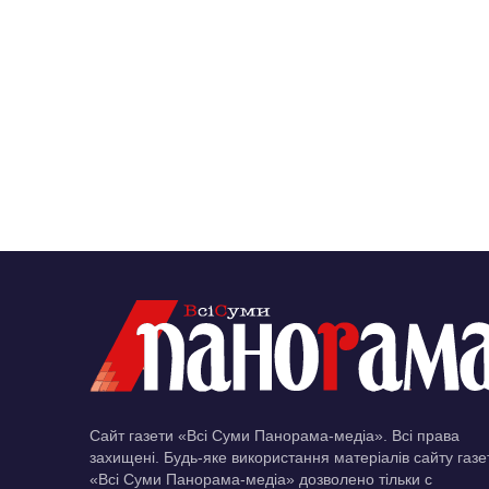
Сайт газети «Всі Суми Панорама-медіа». Всі права
захищені. Будь-яке використання матеріалів сайту газе
«Всі Суми Панорама-медіа» дозволено тільки c