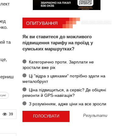
плект
ред
ОПИТУВАННЯ
нко.
Як ви ставитеся до можливого
ей та
підвищення тарифу на проїзд у
сумських маршрутках?
сце,
Категорично проти. Зарплати не
зростали вже рік
Ці "відра з цвяхами" потрібно здати на
 Черниш
металобрухт
Ціна підвищиться, а сервіс? Де обіцяні
ремонти й GPS-навігація?
сумі
З розумінням, адже ціни на все зросли
39
Результати