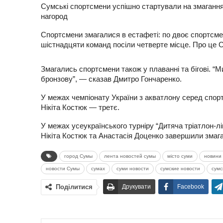
Сумські спортсмени успішно стартували на змагання
нагород
Спортсмени змагалися в естафеті: по двоє спортсмен
шістнадцяти команд посіли четверте місце. Про це 
Змагались спортсмени також у плаванні та бігові. “
бронзову”, — сказав Дмитро Гончаренко.
У межах чемпіонату України з акватлону серед спор
Нікіта Костюк — третє.
У межах усеукраїнського турніру “Дитяча тріатлон-
Нікіта Костюк та Анастасія Доценко завершили змаг
город Сумы
лента новостей сумы
місто суми
новини 
новости Сумы
сумах
суми новости
сумские новости
сумс
Поділитися
Друкувати
Facebook