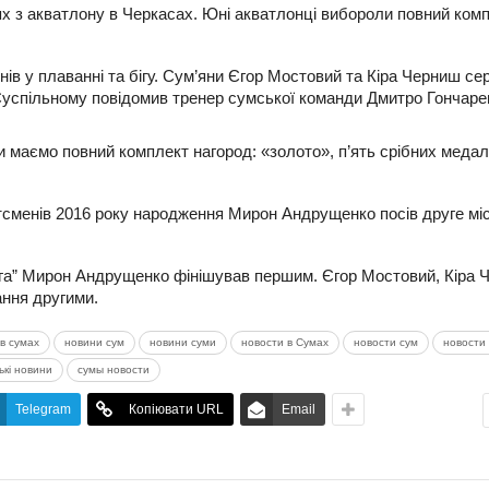
х з акватлону в Черкасах. Юні акватлонці вибороли повний ком
ів у плаванні та бігу. Сум’яни Єгор Мостовий та Кіра Черниш се
Суспільному повідомив тренер сумської команди Дмитро Гончаре
Ми маємо повний комплект нагород: «золото», п’ять срібних медал
тсменів 2016 року народження Мирон Андрущенко посів друге мі
ліга” Мирон Андрущенко фінішував першим. Єгор Мостовий, Кіра
ання другими.
в сумах
новини сум
новини суми
новости в Сумах
новости сум
новости 
ькі новини
сумы новости
Telegram
Копіювати URL
Email