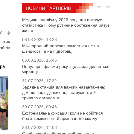
НОВИНИ ПАРТНЕРІВ
Медичні аналізи у 2026 році: що показує
статистика і чому рутинне обстеження рятує
життя
ИС
06.08.2026, 18:28
і цих
Міжнародний переказ ламається не на
айсів
швидкості, а на підготовці
05.08.2026, 15:45
ора
Популярні фільми року: що зараз дивляться
українці
31.07.2026, 17:32
Зарядна станція для важких навантажень:
дім під час відключень, інструменти й
тривала автономія
30.07.2026, 00:43
Екстремальна фіксація: коли не обійтися
без алюмінієвого й армованого скотчу
28.07.2026, 14:08
Особливості вибору контейнерів для