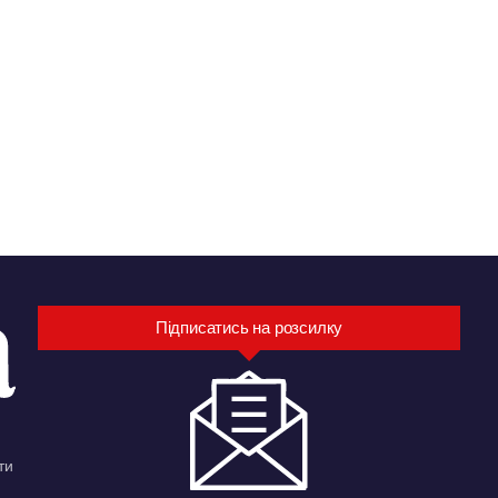
Підписатись на розсилку
ти