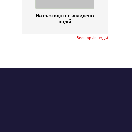
На сьогодні не знайдено
подій
Весь архів подій