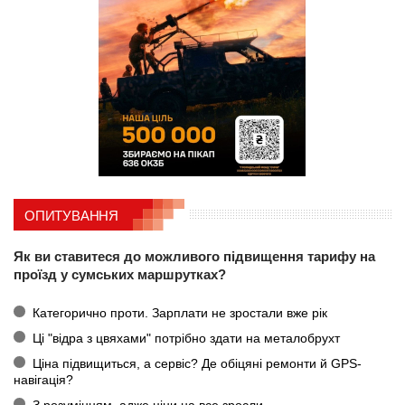
ОПИТУВАННЯ
Як ви ставитеся до можливого підвищення тарифу на
проїзд у сумських маршрутках?
Категорично проти. Зарплати не зростали вже рік
Ці "відра з цвяхами" потрібно здати на металобрухт
Ціна підвищиться, а сервіс? Де обіцяні ремонти й GPS-
навігація?
З розумінням, адже ціни на все зросли