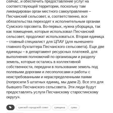
сейчас, и обеспечить предоставление услуг на
соответствующей территории, поскольку там
ликвидирован орган местного самоуправления –
Песчанский сельсовет, и, соответственно, все
обязательства переходят к исполнительным органам
Сумского горсовета. Во-первых, нужна уборщица, так
как помещения, которые использовал Песчанский
сельсовет, продолжат использоваться. Вторая единица
– главный специалист для ЦПАУ (для нынешнего
главного бухгалтера Песчанского сельсовета). Еще две
единицы – в департамент ресурсных платежей, для
выполнения полномочий по организации и разделу
земель, которые остались в коллективной
собственности, передачи в пользование земель под
полевыми дорогами и лесополосами и работы с
неистребованными и нераспределенными паями
(попросили 5 штатных единиц, мы даем 2). Все это для
бывшего Песчанского сельсовета. Эти люди будут
предоставлять услуги Песчанскому старостинскому
округу».
сумской городской совет
сумщина
сумы