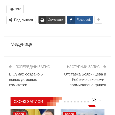
397
Поділитися
Друкувати
Facebook
Медуниця
ПОПЕРЕДНІЙ ЗАПИС
НАСТУПНИЙ ЗАПИС
В Сумах создано 5
Отставка Бояринцева и
новых домовых
Ребенко сэкономит
комитетов
полмиллиона гривен
Усі
СХОЖІ ЗАПИСИ
БЛОГИ
БЛОГИ