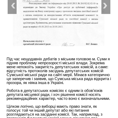
Під час нещодавніх дебатів з міським головою м. Суми я
підняв проблему непрозорості міської влади. Зокрема
мене непокоїть закритість депутатських комісій, а саме:
відсутність протоколів засідань депутатських комісій
Сумської міської ради на сайті мерії. Мінаєв категорично
це заперечив і заявив, що Сумська міська рада відкрита і
прозора, як ніяка інша в Україні.
Робота в депутатських комісіях є одним із обов’язків
депутата місцевої ради, і хоч рішення комісії носять
рекомендаційних характер, часто воно є визначальними.
Цілком логічно, що виборці мають право знати, як
голосує той чи інший депутат або які питання
розглядаються на засіданні комісії. Так, наприклад, з