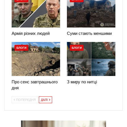
Армія різних людей
Суми стають меншими
БЛОГИ
БЛОГИ
Про сенс завтрашнього
З миру по нитці
дня
ПОПЕРЕДНЯ
ДАЛІ