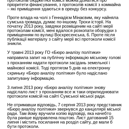
протоколів бюджетної комісії можна дізнатися про
пріоритети фінансування, з протоколів комісії з коммайна
– які приміщення здаються в оренду без конкурсу.
Проте влада на чолі з Геннадієм Мінаєвим, яку найняла
сумська громада, думає по-іншому. Трохи історії. На
початку 2013 року, завдяки розміщеним на сайті мерії
протоколам комісії, мені вдалося розкопати оборудки з
приміщенням по вулиці Воскресенська, 6. Проте після
публікації матеріалу з сайту мерії всі протоколи комісії
зникли.
У травні 2013 року ГО «Бюро аналізу політики»
направила запит на публічну інформацію міському голові
з проханням надати протоколи засідань земельної і
майнової комісії. Тоді протягом 5 днів на електронну
скриньку «Бюро аналізу політики» було надіслано
запитувану інформацію.
3 липня 2013 року «Бюро аналізу політики» знову
надіслало лист з проханням все ж таки оприлюднювати
протоколи комісій на сайті Сумської міської ради.
Не отримавши відповідь, 7 серпня 2013 року представник
«Бюро аналізу політики» звернувся до канцелярії міської
ради. Там йому вручили копію відповіді, яка начебто
була раніше відправлена поштою. Лист датований 15
липня і містить посилання на розділ сайту, де мали б
бути протоколи.