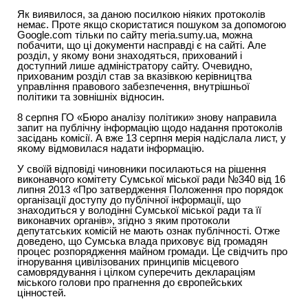
Як виявилося, за даною посилкою ніяких протоколів
немає. Проте якщо скористатися пошуком за допомогою
Google.com тільки по сайту meria.sumy.ua, можна
побачити, що ці документи насправді є на сайті. Але
розділ, у якому вони знаходяться, прихований і
доступний лише адміністратору сайту. Очевидно,
прихованим розділ став за вказівкою керівництва
управління правового забезпечення, внутрішньої
політики та зовнішніх відносин.
8 серпня ГО «Бюро аналізу політики» знову направила
запит на публічну інформацію щодо надання протоколів
засідань комісії. А вже 13 серпня мерія надіслала лист, у
якому відмовилася надати інформацію.
У своїй відповіді чиновники посилаються на рішення
виконавчого комітету Сумської міської ради №340 від 16
липня 2013 «Про затвердження Положення про порядок
організації доступу до публічної інформації, що
знаходиться у володінні Сумської міської ради та її
виконавчих органів», згідно з яким протоколи
депутатських комісій не мають ознак публічності. Отже
доведено, що Сумська влада приховує від громадян
процес розпорядження майном громади. Це свідчить про
ігнорування цивілізованих принципів місцевого
самоврядування і цілком суперечить деклараціям
міського голови про прагнення до європейських
цінностей.