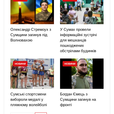
Олександр Стремоух з
У Сумах провели
Сумщини загинув під
інформаційні зустрічі
Волновахою
для мешканців
пошкоджених
обстрілами будинків
НОВИНИ
НОВИНИ
Сумські спортсмени
Богдан Ємець з
вибороли медалі у
Сумщини загинув на
пляжному волейболі
фронті