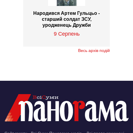
Народився Артем Гульцьо -
старший солдат ЗСУ,
уродженець Дружби
9 Серпень
Весь архів подій