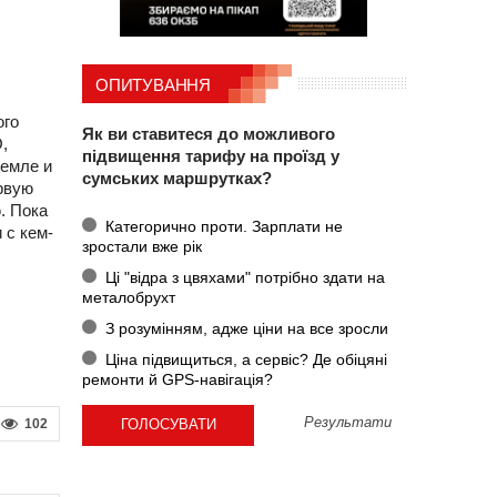
ОПИТУВАННЯ
ого
Як ви ставитеся до можливого
,
підвищення тарифу на проїзд у
земле и
сумських маршрутках?
рвую
. Пока
Категорично проти. Зарплати не
 с кем-
зростали вже рік
Ці "відра з цвяхами" потрібно здати на
металобрухт
З розумінням, адже ціни на все зросли
Ціна підвищиться, а сервіс? Де обіцяні
ремонти й GPS-навігація?
Результати
102