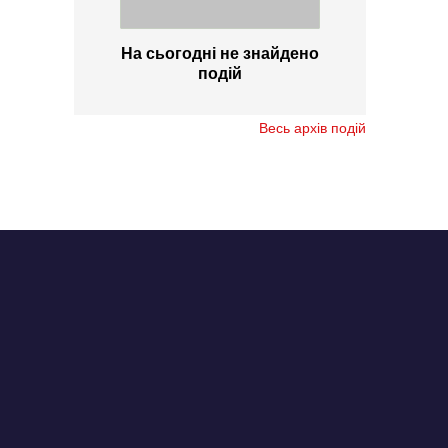
На сьогодні не знайдено
подій
Весь архів подій