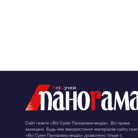
Сайт газети «Всі Суми Панорама-медіа». Всі права
захищені. Будь-яке використання матеріалів сайту газе
«Всі Суми Панорама-медіа» дозволено тільки c