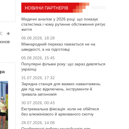
НОВИНИ ПАРТНЕРІВ
Медичні аналізи у 2026 році: що показує
статистика і чому рутинне обстеження рятує
життя
ИС
06.08.2026, 18:28
фонов
Міжнародний переказ ламається не на
швидкості, а на підготовці
05.08.2026, 15:45
Популярні фільми року: що зараз дивляться
українці
ора
31.07.2026, 17:32
Зарядна станція для важких навантажень:
дім під час відключень, інструменти й
тривала автономія
30.07.2026, 00:43
Екстремальна фіксація: коли не обійтися
без алюмінієвого й армованого скотчу
28.07.2026, 14:08
Особливості вибору контейнерів для