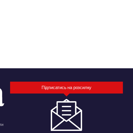
Підписатись на розсилку
ти