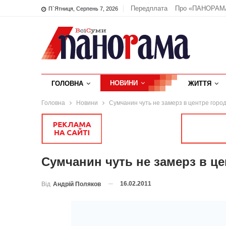
Передплата
Про «ПАНОРАМ
П`ятниця, Серпень 7, 2026
НОВИНИ
ГОЛОВНА
ЖИТТЯ
Головна
Новини
Сумчанин чуть не замерз в центре горо
Сумчанин чуть не замерз в це
16.02.2011
Від
Андрій Поляков