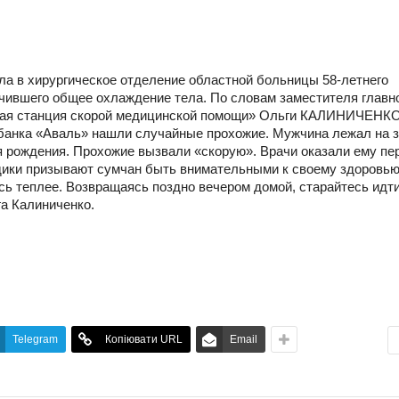
ила в хирургическое отделение областной больницы 58-летнего
лучившего общее охлаждение тела. По словам заместителя главн
ская станция скорой медицинской помощи» Ольги КАЛИНИЧЕНКО
 банка «Аваль» нашли случайные прохожие. Мужчина лежал на 
ня рождения. Прохожие вызвали «скорую». Врачи оказали ему пе
дики призывают сумчан быть внимательными к своему здоровью
сь теплее. Возвращаясь поздно вечером домой, старайтесь идти
га Калиниченко.
Telegram
Копіювати URL
Email