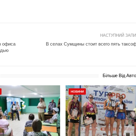
НАСТУПНИЙ ЗАП
з офиса
В селах Сумщины стоит всего пять таксо
адью
Більше Від Авт
НОВИНИ