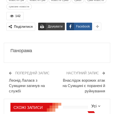
новости сум
новости сумі
новости Сумы
сумах
суми новости
сумские новости
142
Поділитися
Друкувати
Facebook
Панорама
ПОПЕРЕДНІЙ ЗАПИС
НАСТУПНИЙ ЗАПИС
Леонід Лалаєв з
Внаслідок ворожих атак
Сумщини загинув на
на Сумщині є поранені й
службі
руйнування
Усі
СХОЖІ ЗАПИСИ