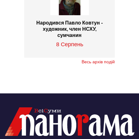
Народився Павло Ковтун -
художник, член НСХУ,
сумчанин
8 Серпень
Весь архів подій