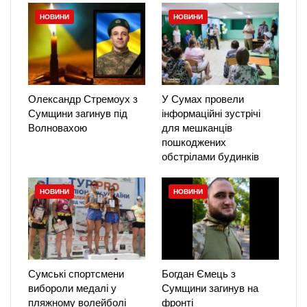
НОВИНИ
НОВИНИ
Олександр Стремоух з
У Сумах провели
Сумщини загинув під
інформаційні зустрічі
Волновахою
для мешканців
пошкоджених
обстрілами будинків
НОВИНИ
НОВИНИ
Сумські спортсмени
Богдан Ємець з
вибороли медалі у
Сумщини загинув на
пляжному волейболі
фронті