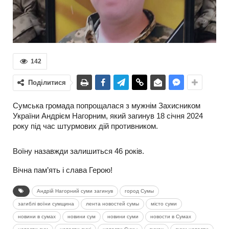
142
Поділитися
Сумська громада попрощалася з мужнім Захисником
України Андрієм Нагорним, який загинув 18 січня 2024
року під час штурмових дій противником.
Воїну назавжди залишиться 46 років.
Вічна пам’ять і слава Герою!
Андрій Нагорний суми загинув
город Сумы
загиблі воїни сумщина
лента новостей сумы
місто суми
новини в сумах
новини сум
новини суми
новости в Сумах