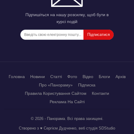
Підпишіться на нашу розсилку, щоб бути в
курсі подій
Підписатися
Головна
Новини
Статті
Фото
Відео
Блоги
Архів
Про «Панораму»
Підписка
Правила Користування Сайтом
Контакти
Реклама На Сайті
© 2026 - Панорама. Всі права захищені.
Створено з ♥ Сергієм Дудченко, веб студія
SDStudio