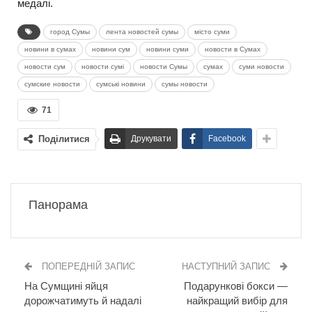
медалі.
город Сумы
лента новостей сумы
місто суми
новини в сумах
новини сум
новини суми
новости в Сумах
новости сум
новости сумі
новости Сумы
сумах
суми новости
сумские новости
сумські новини
сумы новости
71
Поділитися
Друкувати
Facebook
Панорама
ПОПЕРЕДНІЙ ЗАПИС
НАСТУПНИЙ ЗАПИС
На Сумщині яйця
Подарункові бокси —
дорожчатимуть й надалі
найкращий вибір для