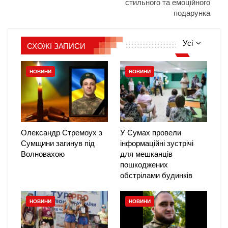
стильного та емоційного
подарунка
Усі
СХОЖІ ЗАПИСИ
НОВИНИ
НОВИНИ
Олександр Стремоух з
У Сумах провели
Сумщини загинув під
інформаційні зустрічі
Волновахою
для мешканців
пошкоджених
обстрілами будинків
НОВИНИ
НОВИНИ