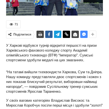
71
Поділитися
У Харкові відбувся турнір відкритої першості на призи
Харківського фахового коледжу спорту Академії
олімпійського тхеквондо (ВТФ) “Імператор”. Сумські
спортсмени здобули медалі на цих змаганнях.
“На татамі вийшли тхеквондисти Харкова, Сум та Дніпра.
Нашу команду представляли двоє спортсменів і кожен з
них показав блискучий результат, виборовши найвищі
нагороди”, — повідомив Суспільному тренер сумських
спортсменів Ярослав Тараненко.
У своїх вагових категоріях Владислав Високос та
Мирослав Коробчук посіли перші місця і здобули “золоті”