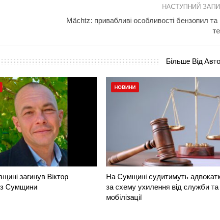
НАСТУПНИЙ ЗАП
Мächtz: привабливі особливості бензопил та 
те
Більше Від Авт
НОВИНИ
вщині загинув Віктор
На Сумщині судитимуть адвокат
 з Сумщини
за схему ухилення від служби та
мобілізації