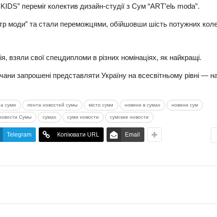
DS” переміг колектив дизайн-студії з Сум “ART’elь moda”.
атр моди” та стали переможцями, обійшовши шість потужних коле
дія, взяли свої спецдипломи в різних номінаціях, як найкращі.
чани запрошені представляти Україну на всесвітньому рівні — н
da суми
лента новостей сумы
місто суми
новини в сумах
новини сум
новости Сумы
сумах
суми новости
сумские новости
Telegram
Копіювати URL
Email