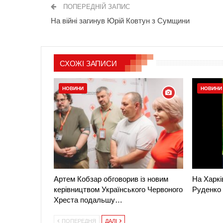
ПОПЕРЕДНІЙ ЗАПИС
На війні загинув Юрій Ковтун з Сумщини
СХОЖІ ЗАПИСИ
НОВИНИ
НОВИНИ
Артем Кобзар обговорив із новим
На Харкі
керівництвом Українського Червоного
Руденко
Хреста подальшу…
ПОПЕРЕДНЯ
ДАЛІ