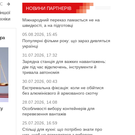
ИС
НОВИНИ ПАРТНЕРІВ
іншої
хніки
Міжнародний переказ ламається не на
швидкості, а на підготовці
05.08.2026, 15:45
ора
Популярні фільми року: що зараз дивляться
українці
31.07.2026, 17:32
Зарядна станція для важких навантажень:
дім під час відключень, інструменти й
тривала автономія
30.07.2026, 00:43
Екстремальна фіксація: коли не обійтися
без алюмінієвого й армованого скотчу
28.07.2026, 14:08
ку
Особливості вибору контейнерів для
перевезення вантажів
25.07.2026, 16:59
Стільці для кухні: що потрібно знати про
них, щоб не помилитися з вибором