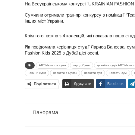
На Всеукраїнському конкурсі “UKRAINIAN FASHION KI
Сумчани отримали гран-прі конкурсу в номінації “Те
інших міст України.
Крім того, кожна з 4 колекцій, які показала наша сту
Як повідомила керівниця студії Лариса Ванеєва, сум
Fashion Kids 2025 в Дубаї цієї осені.
ART’elь moda суми
город Сумы
дизайн-студія ART’elь mo
новини суми
новости в Сумах
новости сум
новости сумі
Поділитися
Друкувати
Facebook
Панорама