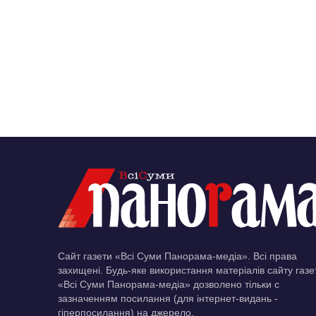
Сайт газети «Всі Суми Панорама-медіа». Всі права
захищені. Будь-яке використання матеріалів сайту газе
«Всі Суми Панорама-медіа» дозволено тільки c
зазначенням посилання (для інтернет-видань -
гіперпосилання) на джерело.