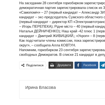
На заседании 28 сентября горизбирком зарегистриро
демократичная партия зарегистрировала список из 
«Самопоміч» – 27 (первый кандидат – Александр З
кандидат – экс-председатель Сумского областного
(первый кандидат – директор КП «Электроавтотран
– Игорь ПЕРЕПЕКА); Рідне місто – 40 (первый канд
Наталья ДЕЙНИЧЕНКО); Наш край -42 плюс 1 (перв
кандидат – Дмитрий ЖИВИЦКИЙ,; «Укроп» – 8 (пер
Как подсчитали члены комиссии, пока зарегистриро
округ», – сообщила Алла КОВТУН.
Напомним, горизбирком 23 сентября зарегистрирова
свободных Демократов. В списке 21 кандидат в деп
Поділитися
Друкувати
Facebook
Ирина Власова