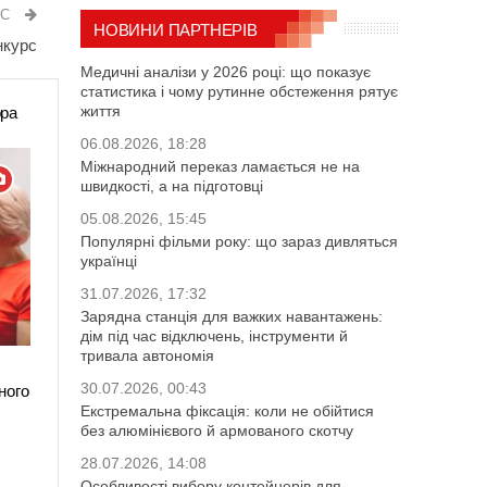
ИС
НОВИНИ ПАРТНЕРІВ
нкурс
Медичні аналізи у 2026 році: що показує
статистика і чому рутинне обстеження рятує
життя
ора
06.08.2026, 18:28
Міжнародний переказ ламається не на
швидкості, а на підготовці
05.08.2026, 15:45
Популярні фільми року: що зараз дивляться
українці
31.07.2026, 17:32
Зарядна станція для важких навантажень:
дім під час відключень, інструменти й
тривала автономія
30.07.2026, 00:43
ного
Екстремальна фіксація: коли не обійтися
без алюмінієвого й армованого скотчу
28.07.2026, 14:08
Особливості вибору контейнерів для