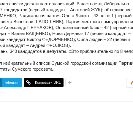
вал списки десяти парторганизаций. В частности, Либерально-
37 кандидатов (первый кандидат – Анатолий ЖУК); объединение
ИМЕНКО, Радикальная партия Олега Ляшко – 42 плюс 1 (первый
 совета Вячеслав ШАПОШНИК); Партия местного самоуправлени
с» Александр ПЕРЧАКОВ), Оппозиционный блок – 42 (первый ка
идат – Вадим ВАЩЕНКО); Нова Держава- 17 (первый кандидат –
ый кандидат Виктор ФЕДОРЧЕНКО); Сила людей – 22 (первый
вый кандидат – Андрей ФРОЛКОВ).
ваны 340 кандидатов в депутаты. «Это приблизительно по 8 чел
л избирательный список Сумской городской организации Парти
утаты Сумского горсовета.
Telegram
Копіювати URL