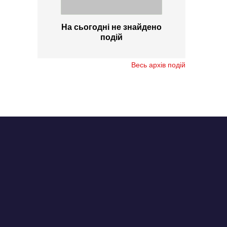
На сьогодні не знайдено
подій
Весь архів подій