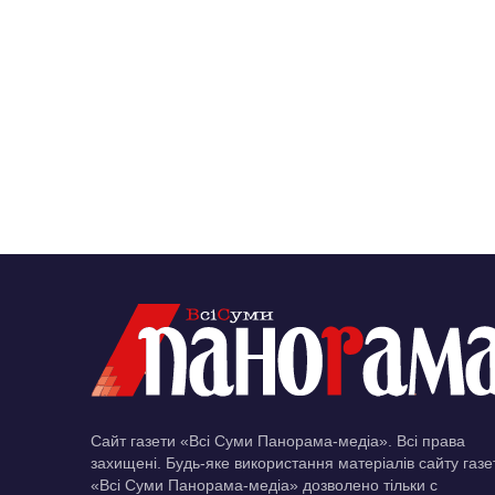
Сайт газети «Всі Суми Панорама-медіа». Всі права
захищені. Будь-яке використання матеріалів сайту газе
«Всі Суми Панорама-медіа» дозволено тільки c