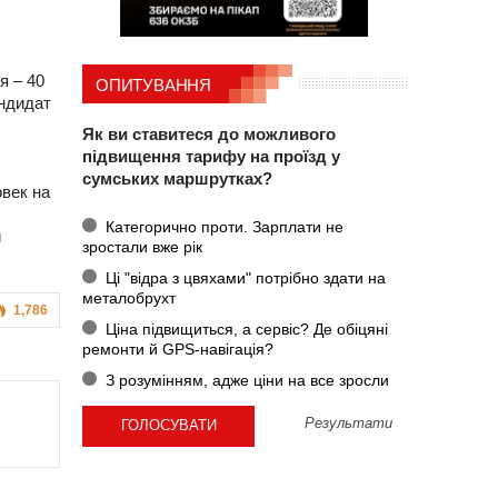
я – 40
ОПИТУВАННЯ
ндидат
Як ви ставитеся до можливого
підвищення тарифу на проїзд у
сумських маршрутках?
овек на
Категорично проти. Зарплати не
и
зростали вже рік
Ці "відра з цвяхами" потрібно здати на
металобрухт
1,786
Ціна підвищиться, а сервіс? Де обіцяні
ремонти й GPS-навігація?
З розумінням, адже ціни на все зросли
Результати