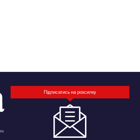
Підписатись на розсилку
ти