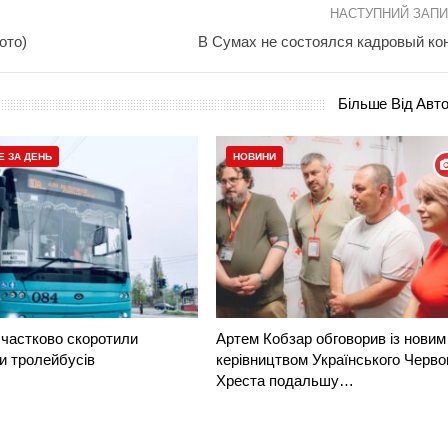
НАСТУПНИЙ ЗАП
ото)
В Сумах не состоялся кадровый ко
Більше Від Авт
Е ЗА ДЕНЬ
НОВИНИ
частково скоротили
Артем Кобзар обговорив із новим
и тролейбусів
керівництвом Українського Черво
Хреста подальшу…