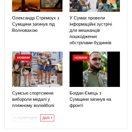
Олександр Стремоух з
У Сумах провели
Сумщини загинув під
інформаційні зустрічі
Волновахою
для мешканців
пошкоджених
обстрілами будинків
НОВИНИ
НОВИНИ
Сумські спортсмени
Богдан Ємець з
вибороли медалі у
Сумщини загинув на
пляжному волейболі
фронті
ПОПЕРЕДНЯ
ДАЛІ