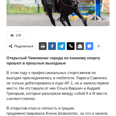
178
Поділитися
Открытый Чемпионат города по конному спорту
прошел в прошлые выходные
В этом году к профессиональных спортсменов по
выездке присоединились и любители. Лариса Савченко
не только дебютировала в езде AF-1, но и заняла первое
место. Не отставали от нее Ольга Виршич и Андрей
Григорьев, которые разыграли между собой II и III места
соответственно.
В открытом классе легкость и грацию
продемонстрировала Алена Шовкопляс, за что и заняла