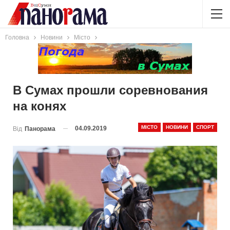
Головна
Новини
Місто
В Сумах прошли соревнования
на конях
МІСТО
НОВИНИ
СПОРТ
04.09.2019
Від
Панорама