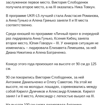
заслуженное первое место. Виктория Слободенюк
получила второе место, а на III оказалась Ника Товкун.
В программе UKR-L5 лучшей стала Анастасия Романова,
а Анна Гунько и Алена Гринько заняли II и III места
соответственно.
Среди юношей по программе «Личный приз» в очередной
раз лидировала Анна Гунько, Ксения Кибец заняла
второе место, Юлия Говорун – III. У юниоров ситуация не
изменилась – лидировала Елизавета Лемешева, за ней
Диана Никитина и Алена Батраченко.
Конкур этого года произошел на высоте от 90 см до 125
см.
90 см покорились Виктории Слободенюк, за ней
Антонине Данильченко и Олегу Самотою. На этой же
высоте, но на молодых лошадях, соревновались между
собой Кирилл Думчиков и Александр Климков. Кирилл
занял I и II место, Александр с легкостью вышел на III.
На высоте 100 см снова лидировала Антонина