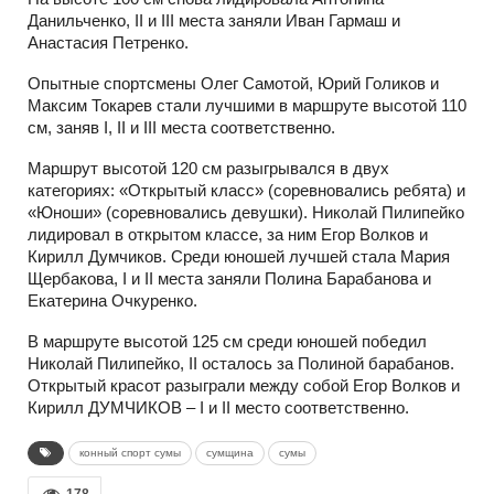
Данильченко, II и III места заняли Иван Гармаш и
Анастасия Петренко.
Опытные спортсмены Олег Самотой, Юрий Голиков и
Максим Токарев стали лучшими в маршруте высотой 110
см, заняв I, II и III места соответственно.
Маршрут высотой 120 см разыгрывался в двух
категориях: «Открытый класс» (соревновались ребята) и
«Юноши» (соревновались девушки). Николай Пилипейко
лидировал в открытом классе, за ним Егор Волков и
Кирилл Думчиков. Среди юношей лучшей стала Мария
Щербакова, I и II места заняли Полина Барабанова и
Екатерина Очкуренко.
В маршруте высотой 125 см среди юношей победил
Николай Пилипейко, II осталось за Полиной барабанов.
Открытый красот разыграли между собой Егор Волков и
Кирилл ДУМЧИКОВ – I и II место соответственно.
конный спорт сумы
сумщина
сумы