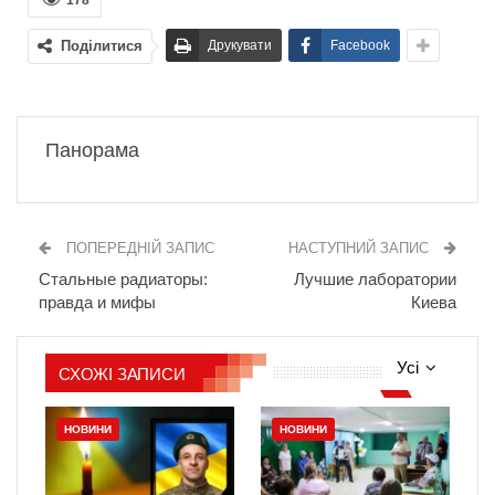
178
Поділитися
Друкувати
Facebook
Панорама
ПОПЕРЕДНІЙ ЗАПИС
НАСТУПНИЙ ЗАПИС
Стальные радиаторы:
Лучшие лаборатории
правда и мифы
Киева
Усі
СХОЖІ ЗАПИСИ
НОВИНИ
НОВИНИ