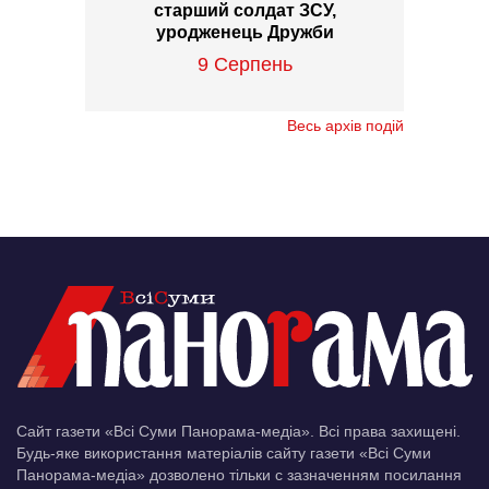
старший солдат ЗСУ,
уродженець Дружби
9 Серпень
Весь архів подій
Сайт газети «Всі Суми Панорама-медіа». Всі права захищені.
Будь-яке використання матеріалів сайту газети «Всі Суми
Панорама-медіа» дозволено тільки c зазначенням посилання