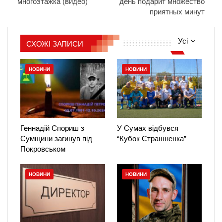
многоэтажка (видео)
день подарит множество
приятных минут
Усі
СХОЖІ ЗАПИСИ
НОВИНИ
НОВИНИ
Геннадій Спориш з
У Сумах відбувся
Сумщини загинув під
“Кубок Страшненка”
Покровськом
НОВИНИ
НОВИНИ