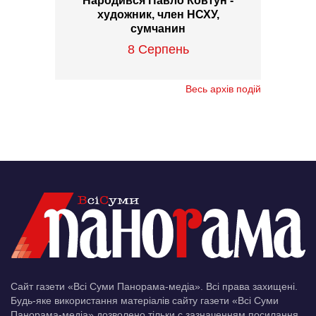
Народився Павло Ковтун -
художник, член НСХУ,
сумчанин
8 Серпень
Весь архів подій
Сайт газети «Всі Суми Панорама-медіа». Всі права захищені.
Будь-яке використання матеріалів сайту газети «Всі Суми
Панорама-медіа» дозволено тільки c зазначенням посилання