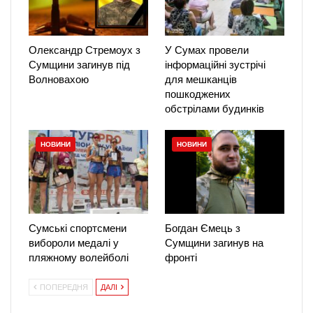
Олександр Стремоух з
У Сумах провели
Сумщини загинув під
інформаційні зустрічі
Волновахою
для мешканців
пошкоджених
обстрілами будинків
НОВИНИ
НОВИНИ
Сумські спортсмени
Богдан Ємець з
вибороли медалі у
Сумщини загинув на
пляжному волейболі
фронті
ПОПЕРЕДНЯ
ДАЛІ