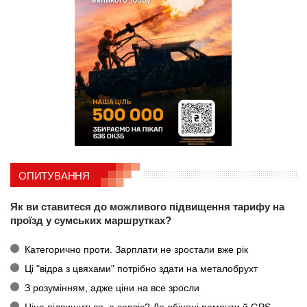
ОПИТУВАННЯ
Як ви ставитеся до можливого підвищення тарифу на
проїзд у сумських маршрутках?
Категорично проти. Зарплати не зростали вже рік
Ці "відра з цвяхами" потрібно здати на металобрухт
З розумінням, адже ціни на все зросли
Ціна підвищиться, а сервіс? Де обіцяні ремонти й GPS-