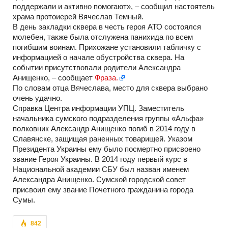
поддержали и активно помогают», – сообщил настоятель
храма протоиерей Вячеслав Темный.
В день закладки сквера в честь героя АТО состоялся
молебен, также была отслужена панихида по всем
погибшим воинам. Прихожане установили табличку с
информацией о начале обустройства сквера. На
событии присутствовали родители Александра
Анищенко, – сообщает
Фраза.
По словам отца Вячеслава, место для сквера выбрано
очень удачно.
Справка Центра информации УПЦ. Заместитель
начальника сумского подразделения группы «Альфа»
полковник Александр Анищенко погиб в 2014 году в
Славянске, защищая раненных товарищей. Указом
Президента Украины ему было посмертно присвоено
звание Героя Украины. В 2014 году первый курс в
Национальной академии СБУ был назван именем
Александра Анищенко. Сумской городской совет
присвоил ему звание Почетного гражданина города
Сумы.
842