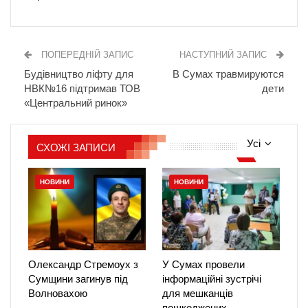
ПОПЕРЕДНІЙ ЗАПИС
НАСТУПНИЙ ЗАПИС
Будівництво ліфту для
В Сумах травмируются
НВК№16 підтримав ТОВ
дети
«Центральний ринок»
Усі
СХОЖІ ЗАПИСИ
НОВИНИ
НОВИНИ
Олександр Стремоух з
У Сумах провели
Сумщини загинув під
інформаційні зустрічі
Волновахою
для мешканців
пошкоджених