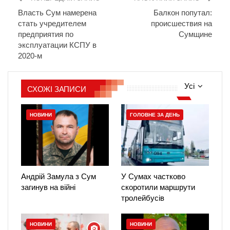
Власть Сум намерена
Балкон попутал:
стать учредителем
происшествия на
предприятия по
Сумщине
эксплуатации КСПУ в
2020-м
Усі
СХОЖІ ЗАПИСИ
НОВИНИ
ГОЛОВНЕ ЗА ДЕНЬ
Андрій Замула з Сум
У Сумах частково
загинув на війні
скоротили маршрути
тролейбусів
НОВИНИ
НОВИНИ