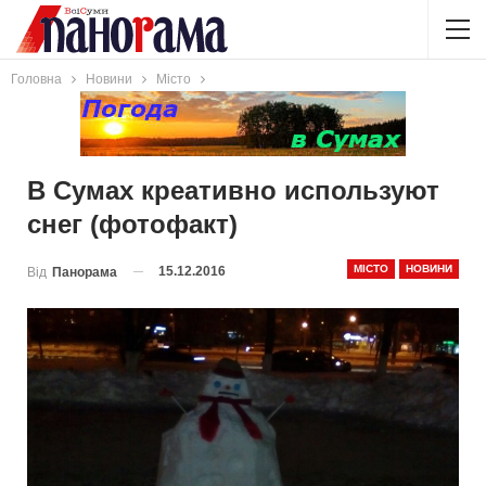
Головна
Новини
Місто
В Сумах креативно используют
снег (фотофакт)
МІСТО
НОВИНИ
15.12.2016
Від
Панорама