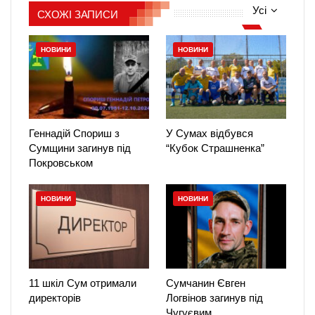
Усі
СХОЖІ ЗАПИСИ
НОВИНИ
НОВИНИ
Геннадій Спориш з
У Сумах відбувся
Сумщини загинув під
“Кубок Страшненка”
Покровськом
НОВИНИ
НОВИНИ
11 шкіл Сум отримали
Сумчанин Євген
директорів
Логвінов загинув під
Чугуєвим