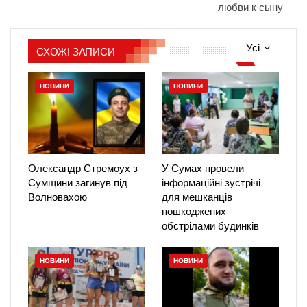
любви к сыну
Усі
СХОЖІ ЗАПИСИ
НОВИНИ
НОВИНИ
Олександр Стремоух з
У Сумах провели
Сумщини загинув під
інформаційні зустрічі
Волновахою
для мешканців
пошкоджених
обстрілами будинків
НОВИНИ
НОВИНИ