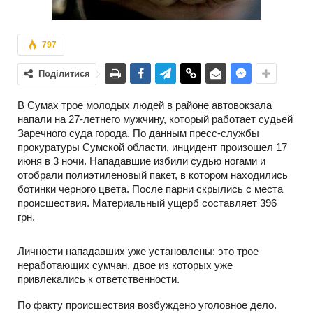
797
Поділитися
В Сумах трое молодых людей в районе автовокзала
напали на 27-летнего мужчину, который работает судьей
Заречного суда города. По данным пресс-службы
прокуратуры Сумской области, инцидент произошел 17
июня в 3 ночи. Нападавшие избили судью ногами и
отобрали полиэтиленовый пакет, в котором находились
ботинки черного цвета. После парни скрылись с места
происшествия. Материальный ущерб составляет 396
грн.
Личности нападавших уже установлены: это трое
неработающих сумчан, двое из которых уже
привлекались к ответственности.
По факту происшествия возбуждено уголовное дело.