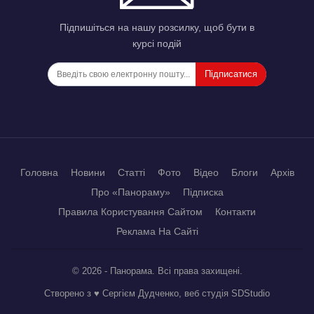
Підпишіться на нашу розсилку, щоб бути в
курсі подій
Підписатися
Головна
Новини
Статті
Фото
Відео
Блоги
Архів
Про «Панораму»
Підписка
Правила Користування Сайтом
Контакти
Реклама На Сайті
© 2026 - Панорама. Всі права захищені.
Створено з ♥ Сергієм Дудченко, веб студія
SDStudio