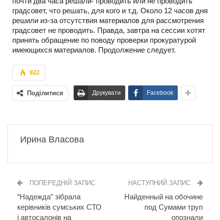
почти два часа решали- проводить или не проводить
градсовет, что решать, для кого и т.д. Около 12 часов дня
решили из-за отсутствия материалов для рассмотрения
градсовет не проводить. Правда, завтра на сессии хотят
принять обращение по поводу проверки прокуратурой
имеющихся материалов. Продолжение следует.
922
Поділитися
Друкувати
Facebook
Ирина Власова
ПОПЕРЕДНІЙ ЗАПИС
НАСТУПНИЙ ЗАПИС
“Надежда” зібрала
Найденный на обочине
керівників сумських СТО
под Сумами труп
і автосалонів на
опознали