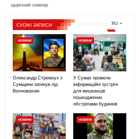
щорічний семінар
Усі
СХОЖІ ЗАПИСИ
НОВИНИ
НОВИНИ
Олександр Стремоух з
У Сумах провели
Сумщини загинув під
інформаційні зустрічі
Волновахою
для мешканців
пошкоджених
обстрілами будинків
НОВИНИ
НОВИНИ