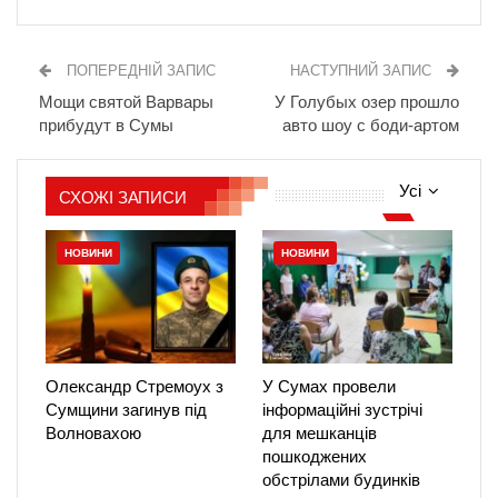
ПОПЕРЕДНІЙ ЗАПИС
НАСТУПНИЙ ЗАПИС
Мощи святой Варвары
У Голубых озер прошло
прибудут в Сумы
авто шоу с боди-артом
Усі
СХОЖІ ЗАПИСИ
НОВИНИ
НОВИНИ
Олександр Стремоух з
У Сумах провели
Сумщини загинув під
інформаційні зустрічі
Волновахою
для мешканців
пошкоджених
обстрілами будинків