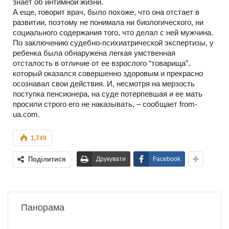
знает об интимной жизни.
А еще, говорит врач, было похоже, что она отстает в
развитии, поэтому не понимала ни биологического, ни
социального содержания того, что делал с ней мужчина.
По заключению судебно-психиатрической экспертизы, у
ребенка была обнаружена легкая умственная
отсталость в отличие от ее взрослого “товарища”,
который оказался совершенно здоровым и прекрасно
осознавал свои действия. И, несмотря на мерзость
поступка пенсионера, на суде потерпевшая и ее мать
просили строго его не наказывать, – сообщает from-
ua.com.
1,749
Поділитися
Друкувати
Facebook
Панорама