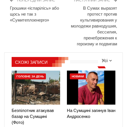
ПОПЕРЕДНІЙ ЗАПИС
НАСТУПНИЙ ЗАПИС
Грошики «іспарілісь» або
В Сумах выразят
щось не так з
протест против
«Сумитеплоенерго»
культивирования у
молодежи равнодушия,
бессилия,
пренебрежения к
героизму и подвигам
Усі
СХОЖІ ЗАПИСИ
ГОЛОВНЕ ЗА ДЕНЬ
НОВИНИ
Безпілотник атакував
На Сумщині загинув Іван
базар на Сумщині
Андросенко
(Фото)